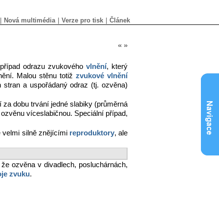
|
Nová multimédia
|
Verze pro tisk
|
Článek
«
»
ní případ odrazu zvukového
vlnění
, který
ění. Malou stěnu totiž
zvukové vlnění
stran a uspořádaný odraz (tj. ozvěna)
 za dobu trvání jedné slabiky (průměrná
o ozvěnu víceslabičnou. Speciální případ,
velmi silně znějícími
reproduktory
, ale
, že ozvěna v divadlech, posluchárnách,
oje zvuku
.