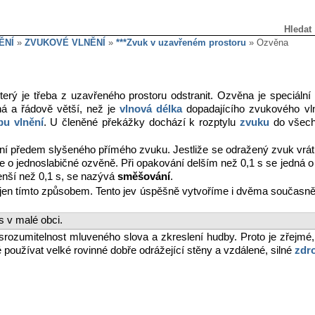
Hledat
ĚNÍ
»
ZVUKOVÉ VLNĚNÍ
»
***Zvuk v uzavřeném prostoru
» Ozvěna
který je třeba z uzavřeného prostoru odstranit. Ozvěna je speciál
nná a řádově větší, než je
vlnová délka
dopadajícího zvukového vln
bu vlnění
. U členěné překážky dochází k rozptylu
zvuku
do všech 
í předem slyšeného přímého zvuku. Jestliže se odražený zvuk vrátí
 se o jednoslabičné ozvěně. Při opakování delším než 0,1 s se jedná 
nší než 0,1 s, se nazývá
směšování
.
en tímto způsobem. Tento jev úspěšně vytvoříme i dvěma současně 
s v malé obci.
srozumitelnost mluveného slova a zkreslení hudby. Proto je zřejmé
používat velké rovinné dobře odrážející stěny a vzdálené, silné
zdr