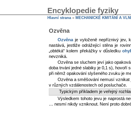
Encyklopedie fyziky
Hlavní strana
»
MECHANICKÉ KMITÁNÍ A VLN
Ozvěna
Ozvěna
je vyloženě nepříznivý jev, 
nastává, jestliže odrážející stěna je rovi
„obtéká“ kolem překážky v důsledku
ohy
nevzniká.
Ozvěna se sluchem jeví jako opakován
doba trvání jedné slabiky je 0,1 s), hovoří
při němž opakování slyšeného zvuku je me
Ozvěna a směšování nemusí vznikat j
v různých vzdálenostech od posluchače.
Typickým příkladem je veřejný rozhla
Výsledkem tohoto jevu je naprostá ne
… nesmí nikdy vzniknout. Není proto dobré 