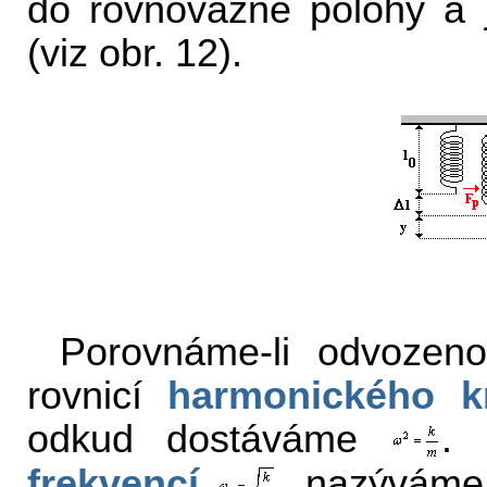
do rovnovážné polohy a 
(viz obr. 12).
Porovnáme-li odvozeno
rovnicí
harmonického k
odkud dostáváme
. 
frekvencí
, nazýváme