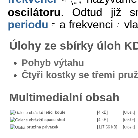
oscilátoru
. Odtud již 
periodu
a frekvenci
vla
Úlohy ze sbírky úloh 
Pohyb výtahu
Čtyři kostky se třemi pru
Multimedialní obsah
letici koule
[4 kB]
[
]
Uložit
space shot
[4 kB]
[
]
Uložit
pruzina privazek
[117.66 kB]
[
]
Uložit