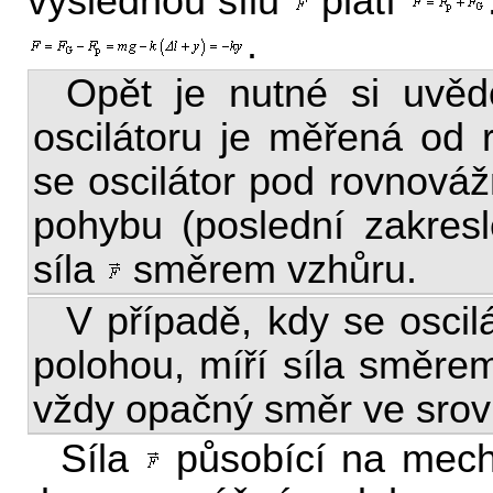
výslednou sílu
platí
.
Opět je nutné si uvě
oscilátoru je měřená od 
se oscilátor pod rovnová
pohybu (poslední zakresl
síla
směrem vzhůru.
V případě, kdy se osci
polohou, míří síla směrem
vždy opačný směr ve srovn
Síla
působící na mecha