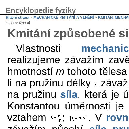
Encyklopedie fyziky
Hlavní strana
»
MECHANICKÉ KMITÁNÍ A VLNĚNÍ
»
KMITÁNÍ MECHA
silou pružnosti
Kmitání způsobené si
Vlastnosti
mechani
realizujeme závažím zav
hmotností
m
tohoto tělesa
li na pružinu délky
závaží
na pružinu
síla
, která je
Konstantou úměrnosti je
vztahem
;
. V
rovn