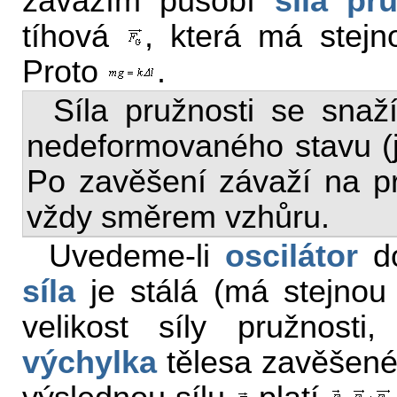
závažím působí
síla pr
tíhová
, která má stejn
Proto
.
Síla pružnosti se snaž
nedeformovaného stavu (j
Po zavěšení závaží na pru
vždy směrem vzhůru.
Uvedeme-li
oscilátor
d
síla
je stálá (má stejnou 
velikost síly pružnost
výchylka
tělesa zavěšenéh