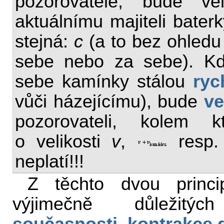
pozorovatele, bude vel
aktuálnímu majiteli baterk
stejná:
c
(a to bez ohledu
sebe nebo za sebe). Kd
sebe kamínky stálou
ryc
vůči házejícímu), bude
ve
pozorovateli, kolem k
o velikosti
v
,
resp
neplatí!!!
Z těchto dvou princi
výjimečně důležitý
současnosti
,
kontrakce 