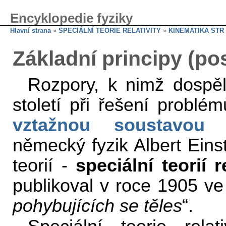
Encyklopedie fyziky
Hlavní strana
»
SPECIÁLNÍ TEORIE RELATIVITY
»
KINEMATIKA STR
Základní principy (po
Rozpory, k nimž dospěl
století při řešení problé
vztažnou soustavou
(
německý fyzik Albert Eins
teorií -
speciální teorií re
publikoval v roce 1905 v
pohybujících se těles
“.