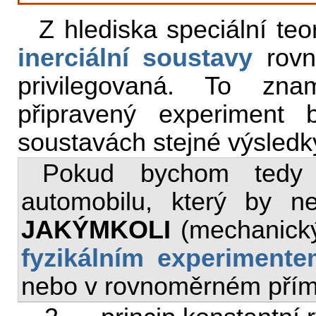
Z hlediska speciální teor
inerciální soustavy
rovn
privilegovaná. To zna
připravený experiment 
soustavách stejné výsledk
Pokud bychom tedy 
automobilu, který by ne
JAKÝMKOLI
(mechanický
fyzikálním experimente
nebo v rovnoměrném př