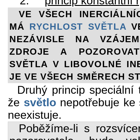
2.
princip konstantní r
VE VŠECH INERCIÁLN
MÁ
RYCHLOST SVĚTLA
V
NEZÁVISLE NA VZÁJE
ZDROJE A POZOROVATE
SVĚTLA V LIBOVOLNÉ IN
JE VE VŠECH SMĚRECH
Druhý princip speciální t
že
světlo
nepotřebuje ke 
neexistuje.
Poběžíme-li s rozsvíce