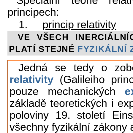
Speciální teorie rel
principech:
1.
princip relativity
VE VŠECH INERCIÁLN
PLATÍ STEJNÉ
FYZIKÁLNÍ
Jedná se tedy o zo
relativity
(Galileiho princ
pouze mechanických
e
základě teoretických i ex
poloviny 19. století Eins
všechny fyzikální zákony 