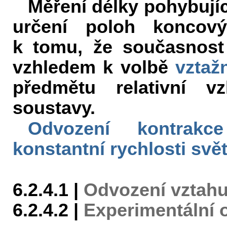
Měření délky pohybují
určení poloh koncov
k tomu, že současnost 
vzhledem k volbě
vztaž
předmětu relativní 
soustavy.
Odvození kontrakc
konstantní rychlosti svět
6.2.4.1 |
Odvození vztahu
6.2.4.2 |
Experimentální 