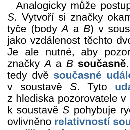
Analogicky může postup
S
. Vytvoří si značky ok
tyče (body
A
a
B
) v sou
jako vzdálenost těchto dv
Je ale nutné, aby pozo
značky
A
a
B
současně
tedy dvě
současné udál
v soustavě
S
. Tyto
udá
z hlediska pozorovatele 
k soustavě
S
pohybuje ry
ovlivněno
relativností so