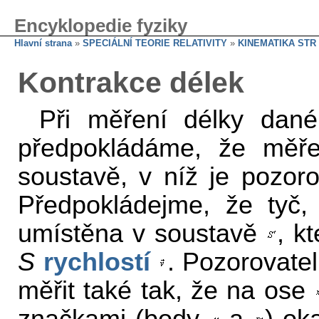
Encyklopedie fyziky
Hlavní strana
»
SPECIÁLNÍ TEORIE RELATIVITY
»
KINEMATIKA STR
Kontrakce délek
Při měření délky dan
předpokládáme, že měř
soustavě, v níž je pozoro
Předpokládejme, že tyč, 
umístěna v soustavě
, k
S
rychlostí
. Pozorovate
měřit také tak, že na ose