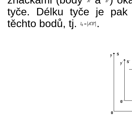
značkami (body
a
) ok
tyče. Délku tyče je pak
těchto bodů, tj.
.