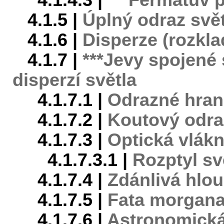
4.1.4.3 |
***Fermatův 
4.1.5 |
Úplný odraz svět
4.1.6 |
Disperze (rozkla
4.1.7 |
***Jevy spojené
disperzí světla
4.1.7.1 |
Odrazné hran
4.1.7.2 |
Koutový odra
4.1.7.3 |
Optická vlák
4.1.7.3.1 |
Rozptyl sv
4.1.7.4 |
Zdánlivá hlo
4.1.7.5 |
Fata morgan
4.1.7.6 |
Astronomická