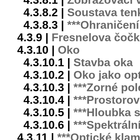
4.3.8.1 |
Zobrazovací 
4.3.8.2 |
Soustava ten
4.3.8.3 |
***Ohraničen
4.3.9 |
Fresnelova čoč
4.3.10 |
Oko
4.3.10.1 |
Stavba oka
4.3.10.2 |
Oko jako op
4.3.10.3 |
***Zorné pol
4.3.10.4 |
***Prostorov
4.3.10.5 |
***Hloubka 
4.3.10.6 |
***Spektrální
4.3.11 |
***Optické kla