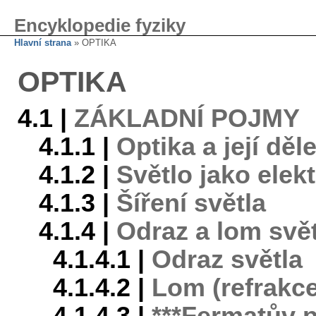
Encyklopedie fyziky
Hlavní strana
» OPTIKA
OPTIKA
4.1 |
ZÁKLADNÍ POJMY
4.1.1 |
Optika a její děl
4.1.2 |
Světlo jako elek
4.1.3 |
Šíření světla
4.1.4 |
Odraz a lom svět
4.1.4.1 |
Odraz světla
4.1.4.2 |
Lom (refrakce