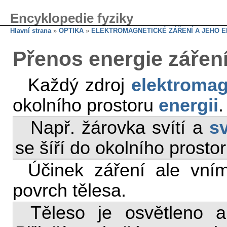
Encyklopedie fyziky
Hlavní strana
»
OPTIKA
»
ELEKTROMAGNETICKÉ ZÁŘENÍ A JEHO E
Přenos energie zářen
Každý zdroj
elektromag
okolního prostoru
energii
.
Např. žárovka svítí a
sv
se šíří do okolního prosto
Účinek záření ale vn
povrch tělesa.
Těleso je osvětleno 