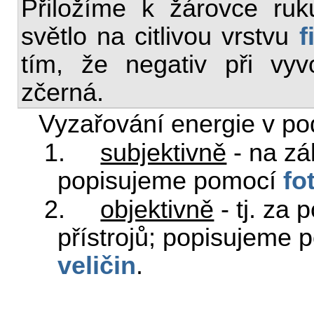
Přiložíme k žárovce ruk
světlo na citlivou vrstvu
f
tím, že negativ při vyv
zčerná.
Vyzařování energie v pod
1.
subjektivně
- na zá
popisujeme pomocí
fo
2.
objektivně
- tj. za 
přístrojů; popisujeme
veličin
.