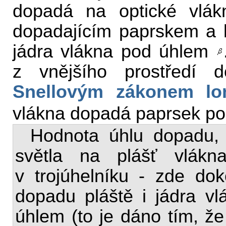
dopadá na optické vl
dopadajícím paprskem a 
jádra vlákna pod úhlem
z vnějšího prostředí 
Snellovým zákonem l
vlákna dopadá paprsek p
Hodnota úhlu dopadu,
světla na plášť vlákn
v trojúhelníku - zde do
dopadu pláště i jádra vl
úhlem (to je dáno tím, že