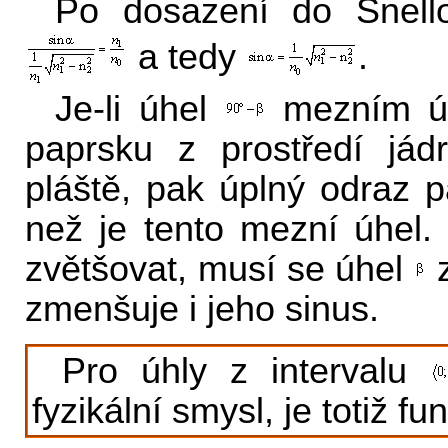
Po dosazení do Snell
a tedy
.
Je-li úhel
mezním úh
paprsku z prostředí jád
pláště, pak úplný odraz p
než je tento mezní úhe
zvětšovat, musí se úhel
z
zmenšuje i jeho sinus.
Pro úhly z intervalu
fyzikální smysl, je totiž f