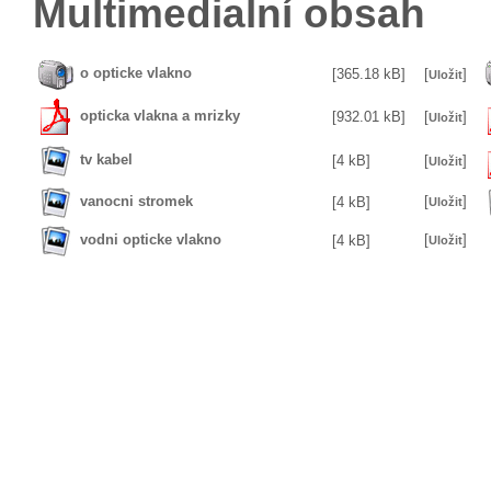
Multimedialní obsah
o opticke vlakno
[365.18 kB]
[
]
Uložit
opticka vlakna a mrizky
[932.01 kB]
[
]
Uložit
tv kabel
[4 kB]
[
]
Uložit
vanocni stromek
[
]
[4 kB]
Uložit
vodni opticke vlakno
[
]
[4 kB]
Uložit