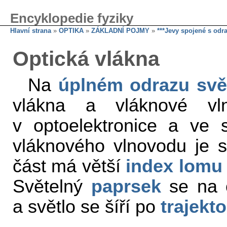
Encyklopedie fyziky
Hlavní strana
»
OPTIKA
»
ZÁKLADNÍ POJMY
»
***Jevy spojené s odr
Optická vlákna
Na
úplném odrazu
svě
vlákna a vláknové vln
v optoelektronice a ve 
vláknového vlnovodu je s
část má větší
index lomu
Světelný
paprsek
se na o
a světlo se šíří po
trajekto