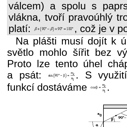
válcem) a spolu s papr
vlákna, tvoří pravoúhlý tr
platí:
, což je v p
Na plášti musí dojít k 
světlo mohlo šířit bez vý
Proto lze tento úhel ch
a psát:
. S využit
funkcí dostáváme
.