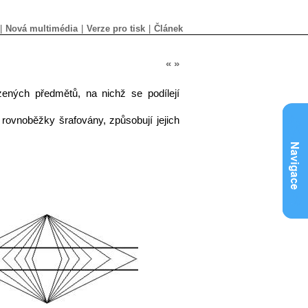
|
Nová multimédia
|
Verze pro tisk
|
Článek
«
»
zených předmětů, na nichž se podílejí
rovnoběžky šrafovány, způsobují jejich