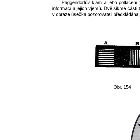
Paggendorfův klam a jeho potlačení v
informací a jejich vjemů. Dvě šikmé části
v obraze úsečka pozorovateli předkládána j
Obr. 154