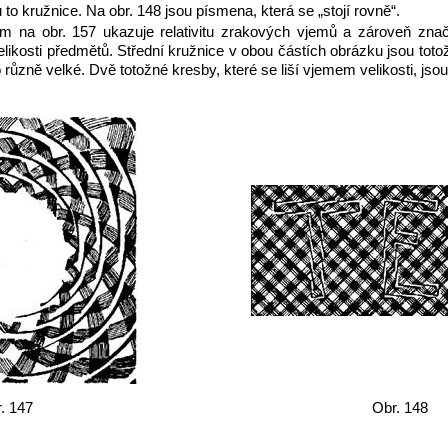
 to kružnice. Na obr. 148 jsou písmena, která se „stojí rovně“.
am na obr. 157 ukazuje relativitu zrakových vjemů a zároveň zn
velikosti předmětů. Střední kružnice v obou částích obrázku jsou tot
 různě velké. Dvě totožné kresby, které se liší vjemem velikosti, jsou
. 147
Obr. 148