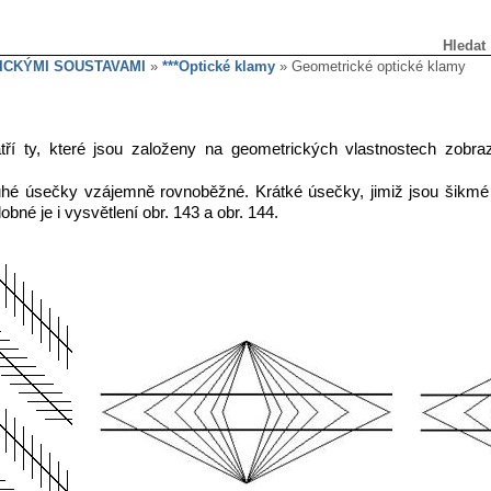
Hledat
ICKÝMI SOUSTAVAMI
»
***Optické klamy
» Geometrické optické klamy
ří ty, které jsou založeny na geometrických vlastnostech zobra
uhé úsečky vzájemně rovnoběžné. Krátké úsečky, jimiž jsou šikmé 
bné je i vysvětlení obr. 143 a obr. 144.