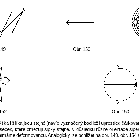
149
Obr. 150
152
Obr. 153
ýška i šířka jsou stejné (navíc vyznačený bod leží uprostřed čárkova
úseček, které omezují šipky stejné. V důsledku různé orientace šipek
nímáme deformovanou. Analogicky lze pohlížet na obr. 149, obr. 154 a