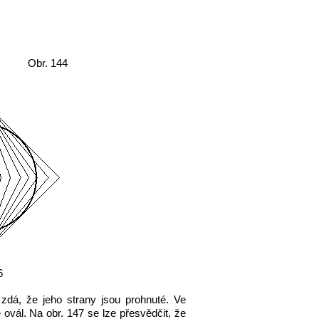
Obr. 144
6
zdá, že jeho strany jsou prohnuté. Ve
 ovál. Na obr. 147 se lze přesvědčit, že