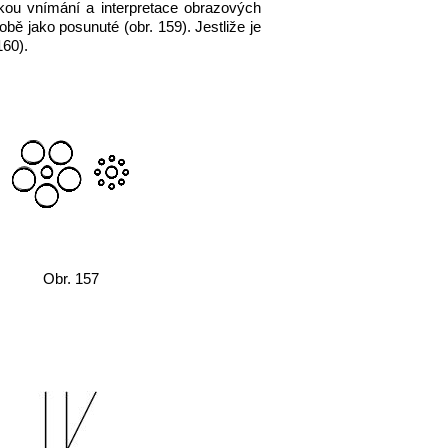
žkou vnímání a interpretace obrazových
ě jako posunuté (obr. 159). Jestliže je
160).
Obr. 157