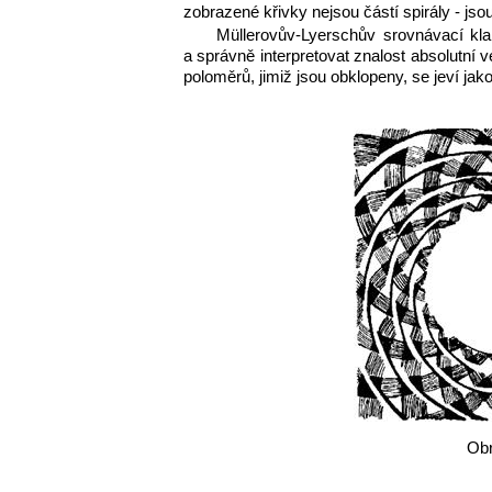
zobrazené křivky nejsou částí spirály - jsou
Müllerovův-Lyerschův srovnávací kl
a správně interpretovat znalost absolutní 
poloměrů, jimiž jsou obklopeny, se jeví jako
Obr