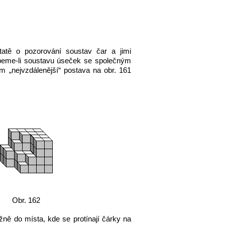
atě o pozorování soustav čar a jimi
hápeme-li soustavu úseček se společným
m „nejvzdálenější“ postava na obr. 161
Obr. 162
žně do místa, kde se protínají čárky na