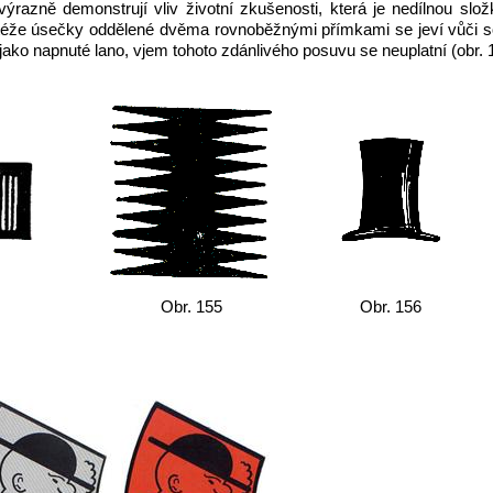
ýrazně demonstrují vliv životní zkušenosti, která je nedílnou slo
 téže úsečky oddělené dvěma rovnoběžnými přímkami se jeví vůči sob
ako napnuté lano, vjem tohoto zdánlivého posuvu se neuplatní (obr. 
Obr. 155
Obr. 156