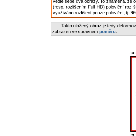
vedle sebe dva obrazy. To znamená, že ob
(resp. rozlišením Full HD) poloviční rozl
využíváno rozlišení pouze poloviční, tj. 9
Takto uložený obraz je tedy deformova
zobrazen ve správném
poměru
.