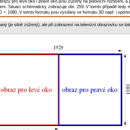
razy pro levé oko i pravé oko jsou zúženy na poloviční rozlišení, a 
išení. Situaci schématicky zobrazuje obr. 259. V tomto případě tedy
60
1080. V tomto formátu jsou vysílány ve formátu 3D např. i sporto
ný (je silně zúžený), ale při zobrazení na televizní obrazovku se t