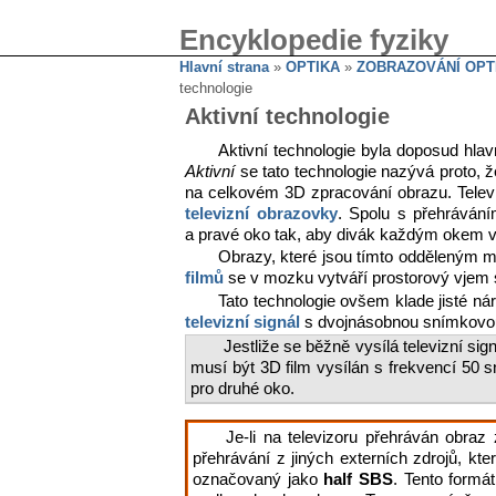
Encyklopedie fyziky
Hlavní strana
»
OPTIKA
»
ZOBRAZOVÁNÍ OPT
technologie
Aktivní technologie
Aktivní technologie byla doposud hl
Aktivní
se tato technologie nazývá proto, že
na celkovém 3D zpracování obrazu. Televi
televizní obrazovky
. Spolu s přehrávání
a pravé oko tak, aby divák každým okem vi
Obrazy, které jsou tímto odděleným 
filmů
se v mozku vytváří prostorový vjem 
Tato technologie ovšem klade jisté ná
televizní signál
s dvojnásobnou snímkov
Jestliže se běžně vysílá televizní si
musí být 3D film vysílán s frekvencí 50
pro druhé oko.
Je-li na televizoru přehráván obraz
přehrávání z jiných externích zdrojů, k
označovaný jako
half SBS
. Tento formá