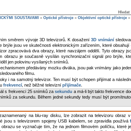
Hledat
ICKÝMI SOUSTAVAMI
»
Optické přístroje
»
Objektivní optické přístroje
avním směrem vývoje 3D televizorů. K dosažení
3D vnímání
sledov
 brýle jsou ve skutečnosti elektronickým zařízením, které obsahují el
zor zpracovává dva obrazy, které navzájem oddělí. Tyto obrazy jso
m obrazu je současně vysílán synchronizační signál pro brýle, kte
děl jen polovinu vysílaných snímků.
mechanismem předávány mozku diváka, jsou pak vnímány jako jeden
sledovaného filmu.
roky i na samotný televizor. Ten musí být schopen přijímat a násle
ou
frekvencí
, než běžné televizní
přijímače
.
gnál s frekvencí 25 snímků za
sekundu
a má-li být takto frekvence d
 snímků za sekundu. Během jedné sekundy tedy musí být promítnut
 zaznamenaný na blu-ray disku, lze zobrazit na televizoru obraz v
teré jsou s televizorem spojeny USB kabelem, se zpravidla používá
t obrazu se vyznačuje tím, že na jednom filmovém políčku, které 