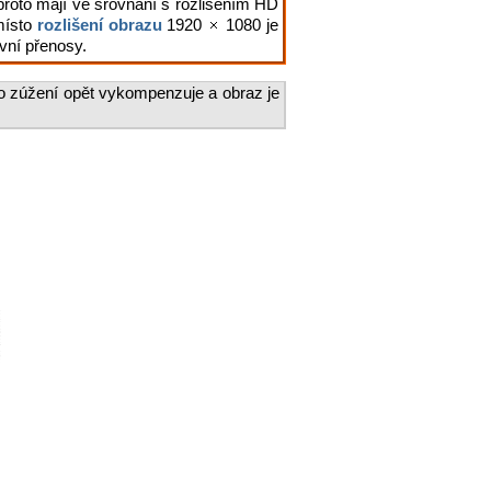
proto mají ve srovnání s rozlišením HD
 místo
rozlišení obrazu
1920
1080 je
vní přenosy.
oto zúžení opět vykompenzuje a obraz je