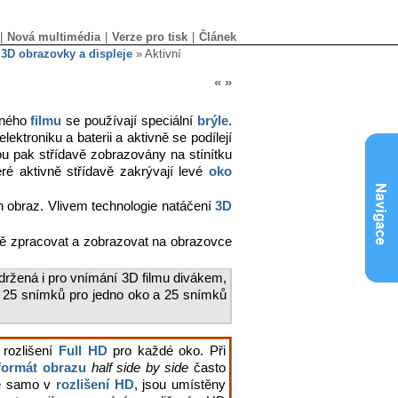
|
Nová multimédia
|
Verze pro tisk
|
Článek
»
3D obrazovky a displeje
» Aktivní
«
»
aného
filmu
se používají speciální
brýle
.
ektroniku a baterii a aktivně se podílejí
u pak střídavě zobrazovány na stínítku
ré aktivně střídavě zakrývají levé
oko
 obraz. Vlivem technologie natáčení
3D
dně zpracovat a zobrazovat na obrazovce
održená i pro vnímání 3D filmu divákem,
o 25 snímků pro jedno oko a 25 snímků
 rozlišení
Full HD
pro každé oko. Při
formát obrazu
half side by side
často
je samo v
rozlišení HD
, jsou umístěny