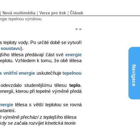
|
Nová multimédia
|
Verze pro tisk
|
Článek
ergie tepelnou výměnou
«
»
 teploty vody. Po určité době se vytvoří
 soustavu
).
ejšího tělesa předávají část své
energie
 teplotu. Vzhledem k tomu, že obě tělesa
 vnitřní energie
uskutečňuje
tepelnou
so odevzdalo studenějšímu tělesu
teplo
.
energií, kterou při tepelné výměně předá
energie
tělesa s větší teplotou se rovná
stantní.
lné výměně přechází z teplejšího tělesa
kdy se začala rozvíjet kinetická teorie