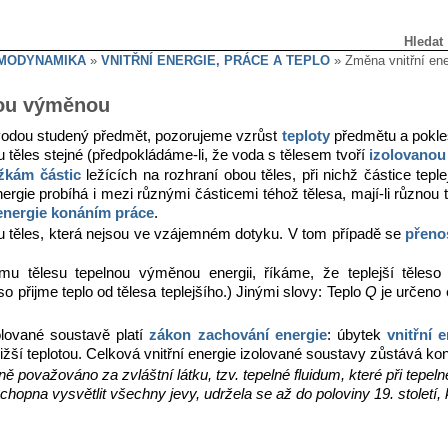
Hledat
RMODYNAMIKA
»
VNITŘNÍ ENERGIE, PRÁCE A TEPLO
» Změna vnitřní en
nou výměnou
 vodou studený předmět, pozorujeme vzrůst
teploty
předmětu a pokles
u těles stejné (předpokládáme-li, že voda s tělesem tvoří
izolovanou
ážkám
částic
ležících na rozhraní obou těles, při nichž částice tepl
ergie probíhá i mezi různými částicemi téhož tělesa, mají-li různou
energie konáním práce
.
u těles, která nejsou ve vzájemném dotyku. V tom případě se
přenos
šímu tělesu tepelnou výměnou energii, říkáme, že teplejší těle
so přijme teplo od tělesa teplejšího.) Jinými slovy: Teplo
Q
je určeno 
olované soustavě platí
zákon zachování energie
: úbytek
vnitřní 
nižší teplotou. Celková vnitřní energie izolované soustavy zůstává kon
ně považováno za zvláštní látku, tzv. tepelné fluidum, které při tepe
chopna vysvětlit všechny jevy, udržela se až do poloviny 19. století, 