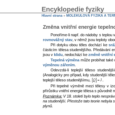
Encyklopedie fyziky
Hlavní strana
»
MOLEKULOVÁ FYZIKA A TE
Změna vnitřní energie tepel
Ponoříme-li např. do nádoby s teplou
rovnovážný stav
, v němž jsou teploty obo
Při dotyku obou těles dochází ke
sr
částicím tělesa studenějšího. Předávání en
jsou v
klidu
, nedochází ke
změně vnitřní 
Tepelná výměna
může probíhat také 
výměnou zářením
.
Odevzdá-li teplejší těleso studeněj
(Analogicky pro případ, kdy studenější těle
teplejší těleso studenějšímu,
.
Při tepelné výměně mezi tělesy v iz
přírůstku vnitřní energie tělesa s původně 
Poznámka:
V 18. století bylo teplo nespráv
na studenější. Přestože tato teorie nebyla s
plynů.