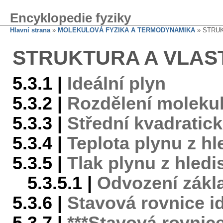
Encyklopedie fyziky
Hlavní strana
»
MOLEKULOVÁ FYZIKA A TERMODYNAMIKA
» STRUK
STRUKTURA A VLAS
5.3.1 |
Ideální plyn
5.3.2 |
Rozdělení molekul
5.3.3 |
Střední kvadratick
5.3.4 |
Teplota plynu z h
5.3.5 |
Tlak plynu z hledi
5.3.5.1 |
Odvození zákla
5.3.6 |
Stavová rovnice i