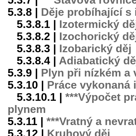
5.3.7 |
***Stavová rovnic
5.3.8 |
Děje probíhající s
5.3.8.1 |
Izotermický dě
5.3.8.2 |
Izochorický dě
5.3.8.3 |
Izobarický děj
5.3.8.4 |
Adiabatický dě
5.3.9 |
Plyn při nízkém a
5.3.10 |
Práce vykonaná 
5.3.10.1 |
***Výpočet p
plynem
5.3.11 |
***Vratný a nevra
5.3.12 |
Kruhový děj