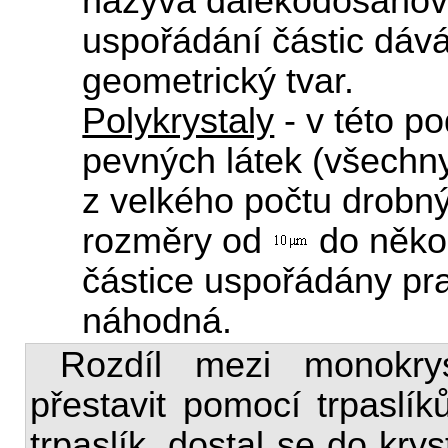
nazývá dalekodosahové
uspořádání částic dáv
geometrický tvar.
Polykrystaly
- v této p
pevných látek (všechny
z velkého počtu drobnýc
rozměry od
do někol
částice uspořádány pra
náhodná.
Rozdíl mezi monokrys
přestavit pomocí trpaslík
trpaslík, dostal se do kry