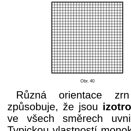
Obr. 40
Různá orientace zrn 
způsobuje, že jsou
izotr
ve všech směrech uvnitř
Typickou vlastností mono