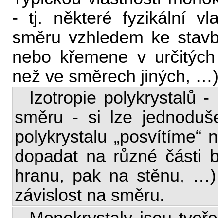
- tj. některé fyzikální vl
směru vzhledem ke stavbě 
nebo křemene v určitýc
než ve směrech jiných, …)
Izotropie polykrystalů -
směru - si lze jednoduše
polykrystalu „posvítíme“
dopadat na různé části b
hranu, pak na stěnu, …)
závislost na směru.
Monokrystaly jsou tvoř