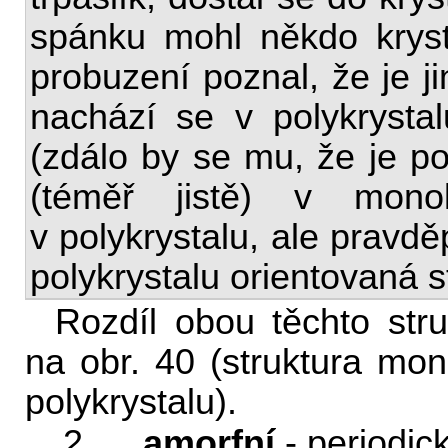
spánku mohl někdo kryst
probuzení poznal, že je j
nachází se v polykrysta
(zdálo by se mu, že je po
(téměř jistě) v mono
v polykrystalu, ale pravd
polykrystalu orientovaná s
Rozdíl obou těchto str
na obr. 40 (struktura mono
polykrystalu).
2.
amorfní
- periodic