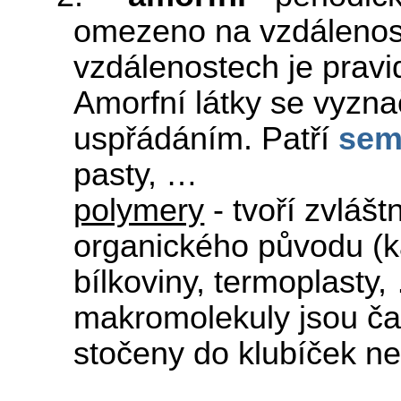
omezeno na vzdálenos
vzdálenostech je prav
Amorfní látky se vyzn
uspřádáním. Patří
se
pasty, …
polymery
- tvoří zvlášt
organického původu (k
bílkoviny, termoplasty,
makromolekuly jsou ča
stočeny do klubíček neb