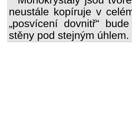
neustále kopíruje v celém
„posvícení dovnitř“ bud
stěny pod stejným úhlem.