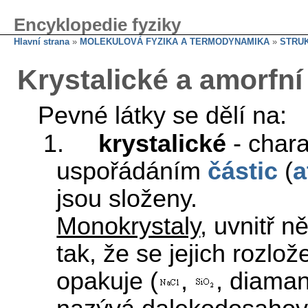
Encyklopedie fyziky
Hlavní strana
»
MOLEKULOVÁ FYZIKA A TERMODYNAMIKA
»
STRUK
Krystalické a amorfní
Pevné látky se dělí na:
1.
krystalické
- chara
uspořádáním
částic
(
a
jsou složeny.
Monokrystaly
, uvnitř 
tak, že se jejich rozlož
opakuje (
,
, diaman