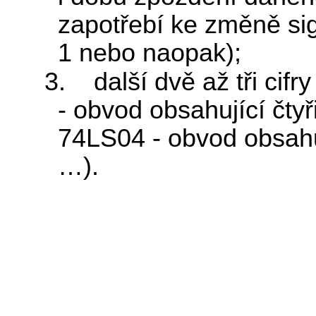
zapotřebí ke změně sig
1 nebo naopak);
3. další dvě až tři cif
- obvod obsahující čty
74LS04 - obvod obsahu
…).