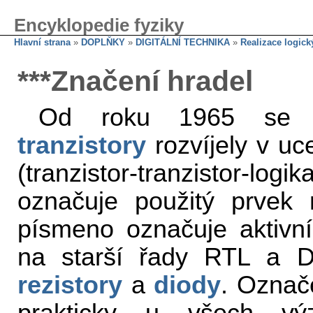
Encyklopedie fyziky
Hlavní strana
»
DOPLŇKY
»
DIGITÁLNÍ TECHNIKA
»
Realizace logick
***Značení hradel
Od roku 1965 se o
tranzistory
rozvíjely v u
(tranzistor-tranzistor-l
označuje použitý prvek n
písmeno označuje aktivní
na starší řady RTL a D
rezistory
a
diody
. Označ