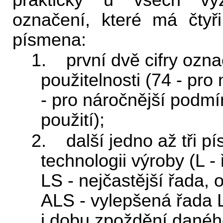
prakticky u všech vý
označení, které má čtyři
písmena:
1. první dvě cifry označ
použitelnosti (74 - pr
- pro náročnější podmí
použití);
2. další jedno až tři p
technologii výroby (L 
LS - nejčastější řada,
ALS - vylepšená řada L
i dobu zpoždění dané