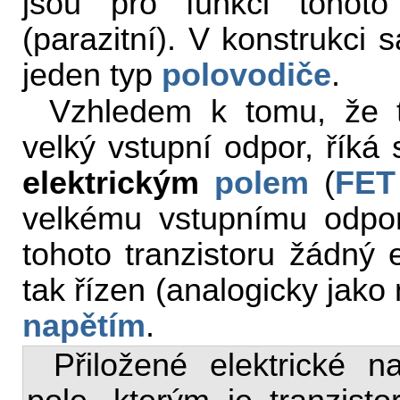
jsou pro funkci tohoto
(parazitní). V konstrukci 
jeden typ
polovodiče
.
Vzhledem k tomu, že ty
velký vstupní odpor, říká
elektrickým
polem
(
FET
velkému vstupnímu odpo
tohoto tranzistoru žádný e
tak řízen (analogicky jako
napětím
.
Přiložené elektrické na