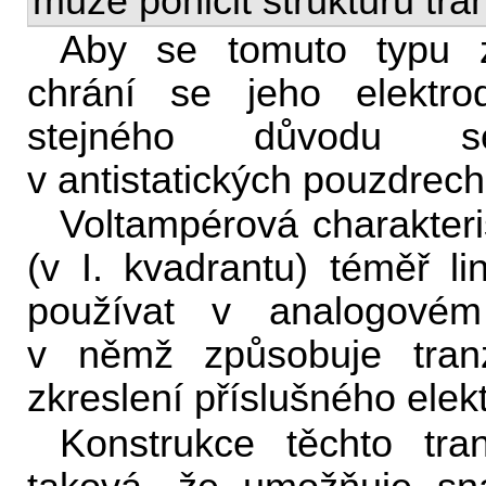
může poničit strukturu tran
Aby se tomuto typu zn
chrání se jeho elektr
stejného důvodu se 
v antistatických pouzdrech
Voltampérová charakteris
(v I. kvadrantu) téměř lin
používat v analogové
v němž způsobuje tranz
zkreslení příslušného elek
Konstrukce těchto tran