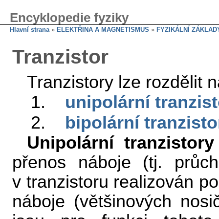
Encyklopedie fyziky
Hlavní strana
»
ELEKTŘINA A MAGNETISMUS
»
FYZIKÁLNÍ ZÁKLAD
Tranzistor
Tranzistory lze rozdělit 
1.
unipolární tranzis
2.
bipolární tranzisto
Unipolární tranzistory
přenos náboje (tj. prů
v tranzistoru realizován p
náboje (většinových nosi