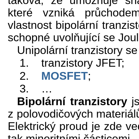
taková, že umožňuje s
které vzniká průchodem
vlastnost bipolární tranzis
schopné uvolňující se Jou
Unipolární tranzistory se
1. tranzistory JFET;
2.
MOSFET
;
3. …
Bipolární tranzistory
js
z polovodičových materiá
Elektrický proud je zde v
tak minoritními částicemi.