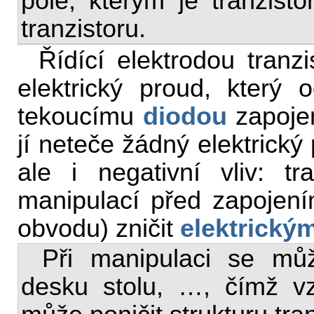
pole, kterým je tranzist
tranzistoru.
Řídící elektrodou tranz
elektrický proud, který 
tekoucímu
diodou
zapoje
jí neteče žádný elektrický
ale i negativní vliv: t
manipulací před zapojení
obvodu) zničit
elektrický
Při manipulaci se může
desku stolu, …, čímž vzn