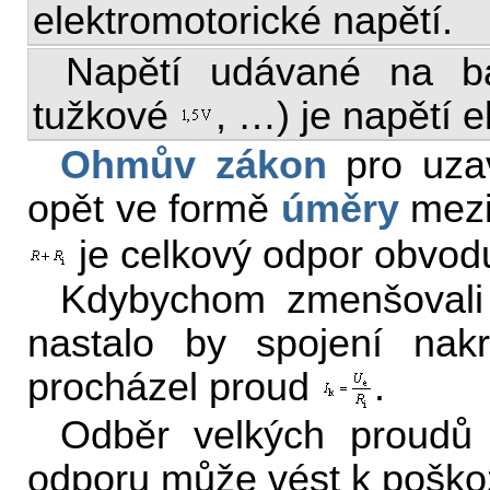
elektromotorické napětí.
Napětí udávané na ba
tužkové
, …) je napětí e
Ohmův zákon
pro uza
opět ve formě
úměry
mezi
je celkový odpor obvod
Kdybychom zmenšoval
nastalo by spojení nak
procházel proud
.
Odběr velkých proudů
odporu může vést k poškoz