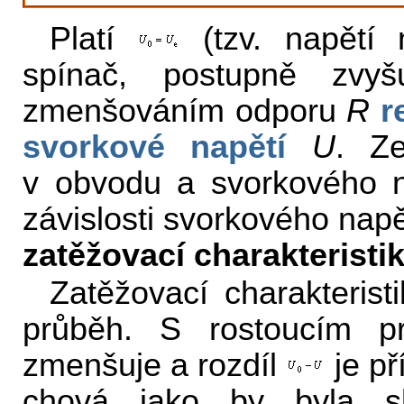
Platí
(tzv. napětí
spínač, postupně zv
zmenšováním odporu
R
r
svorkové napětí
U
. Z
v obvodu a svorkového nap
závislosti svorkového napě
zatěžovací charakteristi
Zatěžovací charakterist
průběh. S rostoucím p
zmenšuje a rozdíl
je př
chová jako by byla 