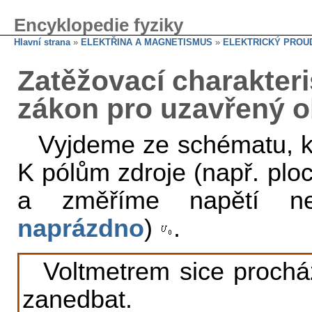
Encyklopedie fyziky
Hlavní strana
»
ELEKTŘINA A MAGNETISMUS
»
ELEKTRICKÝ PROU
Zatěžovací charakter
zákon pro uzavřený 
Vyjdeme ze schématu, kt
K pólům zdroje (např. plo
a změříme napětí ne
naprázdno
)
.
Voltmetrem sice procház
zanedbat.