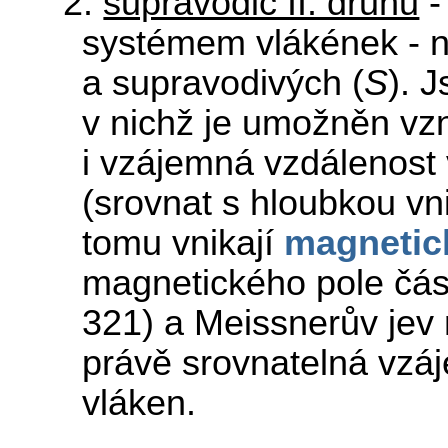
2.
supravodič II. druhu
-
systémem vlákének - n
a supravodivých (
S
). 
v nichž je umožněn vz
i vzájemná vzdálenost
(srovnat s hloubkou vn
tomu vnikají
magnetic
magnetického pole část
321) a Meissnerův jev 
právě srovnatelná vzá
vláken.