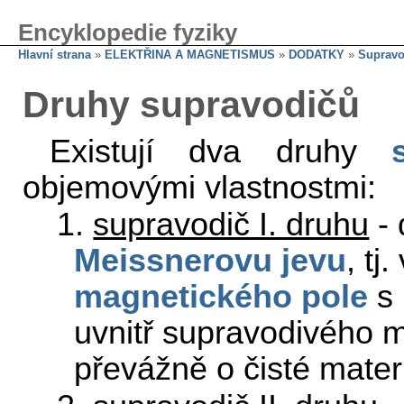
Encyklopedie fyziky
Hlavní strana
»
ELEKTŘINA A MAGNETISMUS
»
DODATKY
»
Supravo
Druhy supravodičů
Existují dva druhy
objemovými vlastnostmi:
1.
supravodič I. druhu
- 
Meissnerovu jevu
, tj
magnetického pole
s
uvnitř supravodivého m
převážně o čisté materi