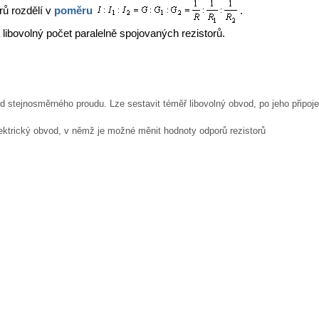
rů rozdělí v
poměru
.
ibovolný počet paralelně spojovaných rezistorů.
od stejnosměrného proudu. Lze sestavit téměř libovolný obvod, po jeho připoje
lektrický obvod, v němž je možné měnit hodnoty odporů rezistorů