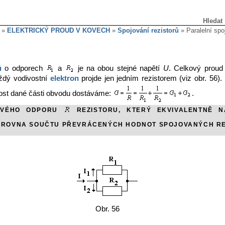
Hledat
»
ELEKTRICKÝ PROUD V KOVECH
»
Spojování rezistorů
» Paralelní spoj
ů
o odporech
a
je na obou stejné napětí
U
. Celkový proud
ždý vodivostní
elektron
projde jen jedním rezistorem (viz obr. 56)
vost dané části obvodu dostáváme:
.
OVÉHO ODPORU
REZISTORU, KTERÝ EKVIVALENTNĚ N
E ROVNA SOUČTU PŘEVRÁCENÝCH HODNOT SPOJOVANÝCH R
Obr. 56