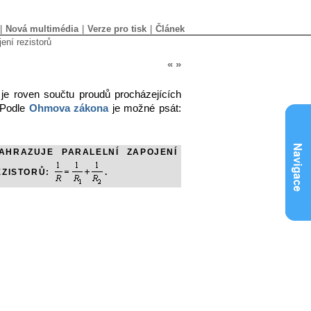
|
Nová multimédia
|
Verze pro tisk
|
Článek
ení rezistorů
«
»
 je roven součtu proudů procházejících
. Podle
Ohmova zákona
je možné psát:
AHRAZUJE PARALELNÍ ZAPOJENÍ
EZISTORŮ:
.