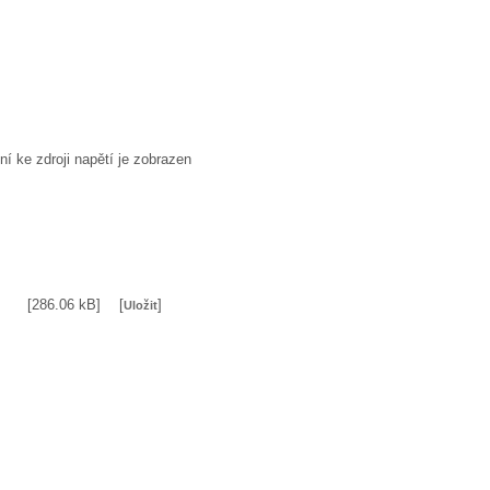
ní ke zdroji napětí je zobrazen
[286.06 kB]
[
]
Uložit