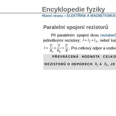
Encyklopedie fyziky
Hlavní strana
»
ELEKTŘINA A MAGNETISMUS
Paralelní spojení rezistorů
Při paralelním spojení dvou
rezistor
jednotlivými rezistory:
, neboť ka
. Pro celkový odpor a vodi
PŘEVRÁCENÁ HODNOTA CELK
REZISTORŮ O ODPORECH
A
, J