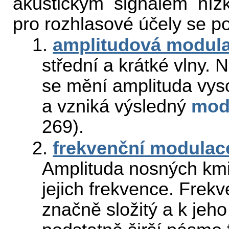
akustickým signálem níz
pro rozhlasové účely se p
1.
amplitudová modul
střední a krátké vlny.
se mění amplituda vys
a vzniká výsledný
mod
269).
2.
frekvenční modulac
Amplituda nosných kmi
jejich frekvence. Frek
značně složitý a k jeh