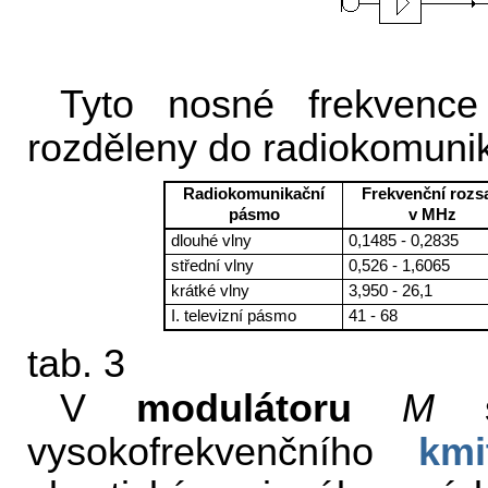
Tyto nosné frekvence
rozděleny do radiokomunik
Radiokomunikační
Frekvenční rozs
pásmo
v MHz
dlouhé vlny
0,1485 - 0,2835
střední vlny
0,526 - 1,6065
krátké vlny
3,950 - 26,1
I. televizní pásmo
41 - 68
tab. 3
V
modulátoru
M
s
vysokofrekvenčního
kmi