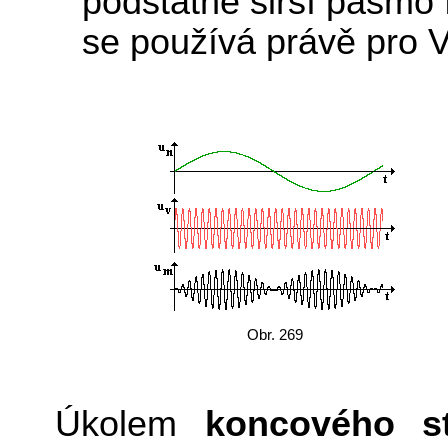
podstatně širší pásmo f
se používá právě pro 
Obr. 269
Úkolem
koncového st