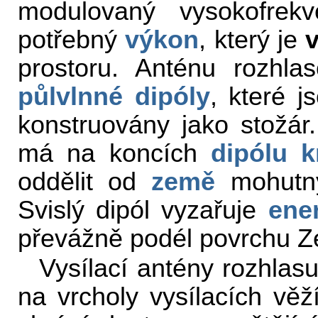
modulovaný vysokofrek
potřebný
výkon
, který je
v
prostoru. Anténu rozhlas
půlvlnné dipóly
, které j
konstruovány jako stožár
má na koncích
dipólu
k
oddělit od
země
mohutný
Svislý dipól vyzařuje
ener
převážně podél povrchu 
Vysílací antény rozhlas
na vrcholy vysílacích věží