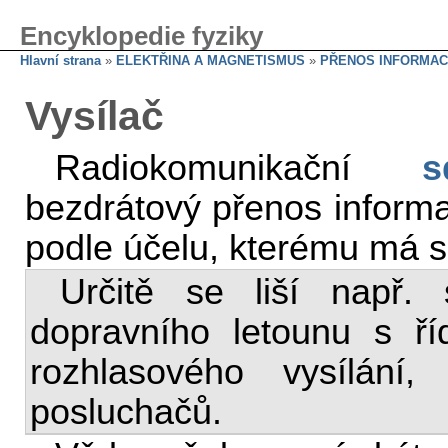
Encyklopedie fyziky
Hlavní strana
»
ELEKTŘINA A MAGNETISMUS
»
PŘENOS INFORMAC
Vysílač
Radiokomunikační
s
bezdrátový přenos inform
podle účelu, kterému má sl
Určitě se liší např.
dopravního letounu s říd
rozhlasového vysílání,
posluchačů.