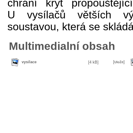
chrání kryt propouštějí
U vysílačů větších v
soustavou, která se skládá
Multimedialní obsah
vysilace
[
]
[4 kB]
Uložit