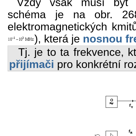
Vždy však musí být 
schéma je na obr. 2
elektromagnetických kmi
), která je
nosnou fr
Tj. je to ta frekvence,
přijímači
pro konkrétní ro