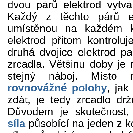
dvou párů elektrod vytvá
Každý z těchto párů e
umístěnou na každém k
elektrod přitom kontrolu
druhá dvojice elektrod pa
zrcadla. Většinu doby je 
stejný náboj. Místo 
rovnovážné polohy
, jak
zdát, je tedy zrcadlo dr
Důvodem je skutečnost, 
síla
působící na jeden z ko