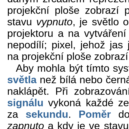
projekční ploše zobrazí
stavu
vypnuto
, je světlo
projektoru a na vytváření
nepodílí; pixel, jehož jas
na projekční ploše zobrazí
Aby mohla být tímto sy
světla
než bílá nebo černá
naklápět. Při zobrazová
signálu
vykoná každé ze 
za
sekundu
.
Poměr
dob
zapnuto
a kdy je ve stav