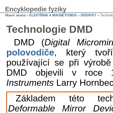
Encyklopedie fyziky
Hlavní strana
»
ELEKTŘINA A MAGNETISMUS
»
DODATKY
» Technol
Technologie DMD
DMD (
Digital Micromi
polovodiče
, který tvo
používající se při výrob
DMD objevili v roce 
Instruments
Larry Hornbec
Základem této tech
Deformable Mirror Devi