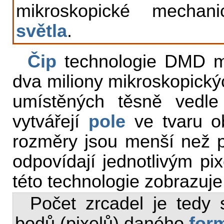
mikroskopické mechan
světla
.
Čip
technologie DMD m
dva miliony mikroskopickýc
umístěných těsně vedle
vytvářejí
pole
ve tvaru ob
rozměry jsou menší než p
odpovídají jednotlivým pi
této technologie zobrazuje
Počet zrcadel je tedy 
bodů (pixelů) daného
for