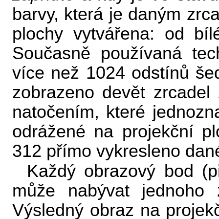
barvy, která je daným zrc
plochy vytvářena: od bí
Současně používaná tec
více než 1024 odstínů šed
zobrazeno devět zrcadel
natočením, které jednozn
odrážené na projekční pl
312 přímo vykresleno dané
Každý obrazový bod (pi
může nabývat jednoho 
Výsledný obraz na projek