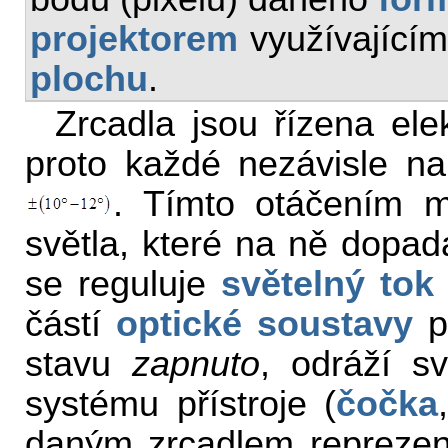
projektorem
využívajícím
plochu
.
Zrcadla jsou řízena el
proto každé nezávisle na 
. Tímto otáčením 
světla, které na ně dopa
se reguluje
světelný tok
částí
optické soustavy
pr
stavu
zapnuto
, odráží sv
systému přístroje (
čočka
daným zrcadlem reprezen