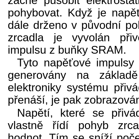
začne působit elektrosta
pohybovat. Když je napět
dále drženo v původní po
zrcadla je vyvolán při
impulsu z buňky SRAM.
Tyto napěťové impulsy 
generovány na základě
elektroniky systému přivá
přenáší, je pak zobrazován
Napětí, které se přiv
vlastně řídí pohyb zrc
hodnot. Tím se sníží poče