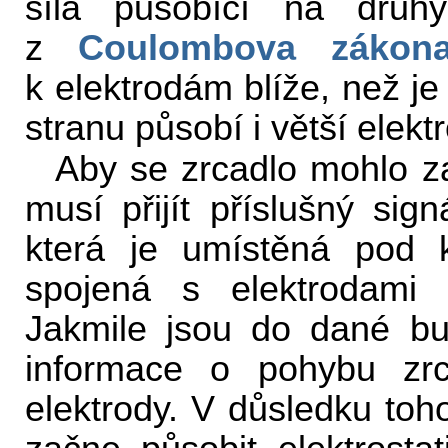
síla působící na druh
z
Coulombova zákon
k elektrodám blíže, než je
stranu působí i větší elektr
Aby se zrcadlo mohlo za
musí přijít příslušný s
která je umístěná pod 
spojená s elektrodami o
Jakmile jsou do dané b
informace o pohybu zrc
elektrody. V důsledku toh