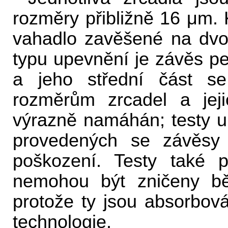
rozměry přibližně 16 μm. 
vahadlo zavěšené na dvo
typu upevnění je závěs p
a jeho střední část s
rozměrům zrcadel a jej
výrazně namáhán; testy u
provedených se závěsy 
poškození. Testy také p
nemohou být zničeny b
protože ty jsou absorbo
technologie.