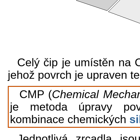
Celý čip je umístěn na 
jehož povrch je upraven t
CMP (
Chemical Mechani
je metoda úpravy pov
kombinace chemických
si
Jednotlivá zrcadla js