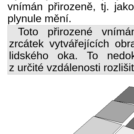
vnímán přirozeně, tj. jak
plynule mění.
Toto přirozené vním
zrcátek vytvářejících ob
lidského oka. To nedok
z určité vzdálenosti rozlišit