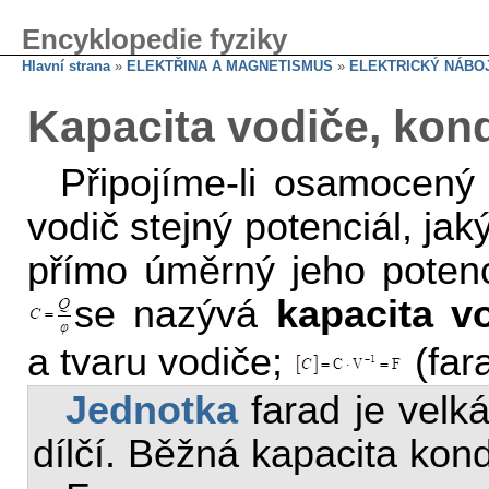
Encyklopedie fyziky
Hlavní strana
»
ELEKTŘINA A MAGNETISMUS
»
ELEKTRICKÝ NÁBOJ
Kapacita vodiče, kon
Připojíme-li osamocený 
vodič stejný potenciál, ja
přímo úměrný jeho poten
se nazývá
kapacita v
a tvaru vodiče;
(far
Jednotka
farad je velká
dílčí. Běžná kapacita kon