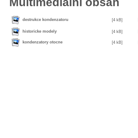
Multimedialní obsah
destrukce kondenzatoru
[4 kB]
historicke modely
[4 kB]
kondenzatory otocne
[4 kB]