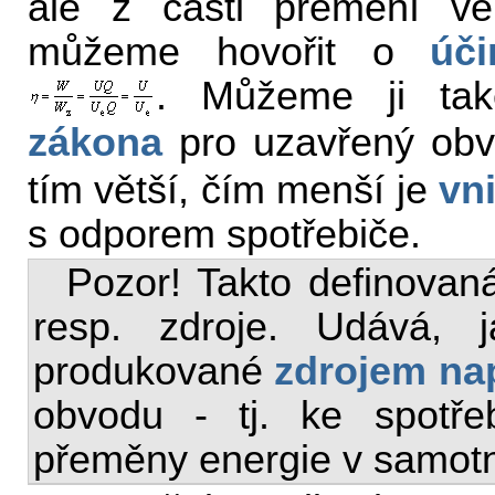
ale z části přemění 
můžeme hovořit o
úči
. Můžeme ji tak
zákona
pro uzavřený ob
tím větší, čím menší je
vn
s odporem spotřebiče.
Pozor! Takto definovan
resp. zdroje. Udává,
produkované
zdrojem na
obvodu - tj. ke spotřeb
přeměny energie v samotn