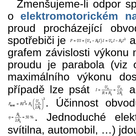
Zmenšujeme-li odpor spo
o
elektromotorickém na
proud procházející obv
spotřebiči je
a
grafem závislosti výkonu 
proudu je parabola (viz o
maximálního výkonu d
případě lze psát
a
. Účinnost obvo
. Jednoduché elekt
svítilna, automobil, …) jd