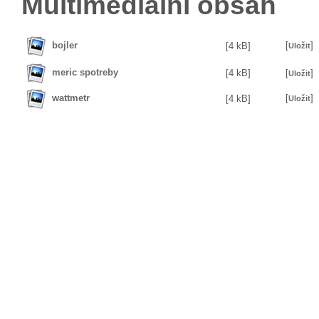
Multimedialní obsah
bojler
[
]
[4 kB]
Uložit
meric spotreby
[4 kB]
[
]
Uložit
wattmetr
[
]
[4 kB]
Uložit