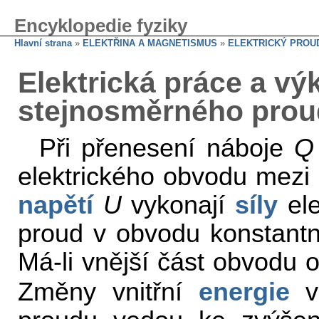
Encyklopedie fyziky
Hlavní strana
»
ELEKTŘINA A MAGNETISMUS
»
ELEKTRICKÝ PROU
Elektrická práce a v
stejnosměrného pro
Při přenesení náboje
Q
elektrického obvodu mezi
napětí
U
vykonají
síly
ele
proud v obvodu konstantn
Má-li vnější část obvodu
Změny vnitřní
energie
vo