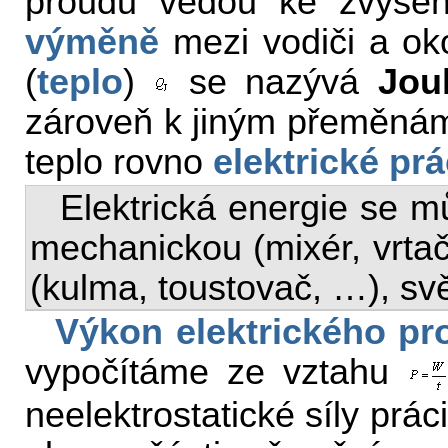
proudu vedou ke zvýšen
výměně
mezi vodiči a ok
(
teplo
)
se nazývá
Jou
zároveň k jiným přeměnám 
teplo rovno
elektrické prá
Elektrická energie se m
mechanickou (mixér, vrta
(kulma, toustovač, …), sv
Výkon
elektrického p
vypočítáme ze vztahu
neelektrostatické síly prác