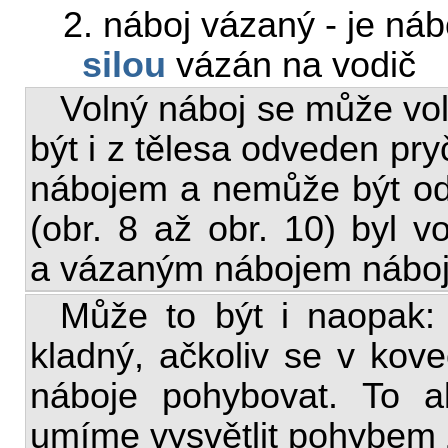
2. náboj vázaný - je náb
silou
vázán na vodič
Volný náboj se může vo
být i z tělesa odveden pry
nábojem a nemůže být od
(obr. 8 až obr. 10) byl 
a vázaným nábojem náboj
Může to být i naopak:
kladný, ačkoliv se v ko
náboje pohybovat. To a
umíme vysvětlit pohybem 