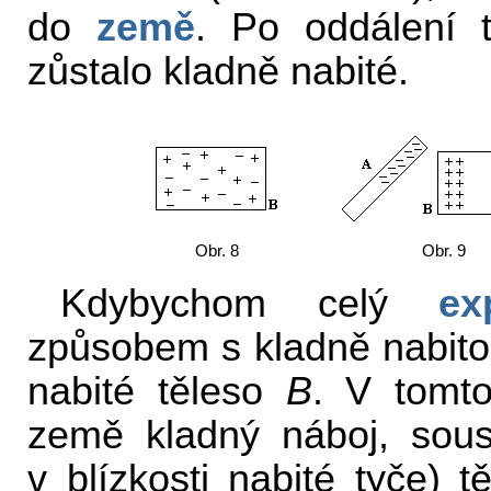
do
země
. Po oddálení
zůstalo kladně nabité.
Obr. 8
Obr. 9
Kdybychom celý
ex
způsobem s kladně nabitou
nabité těleso
B
. V tomt
země kladný náboj, sous
v blízkosti nabité tyče) 