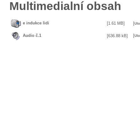
Multimedialní obsah
e indukce lidi
[1.61 MB]
[
Ulo
Audio č.1
[
[636.88 kB]
Ulo