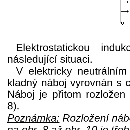
Elektrostatickou ind
následující situaci.
V elektricky neutrální
kladný náboj vyrovnán s
Náboj je přitom rozložen 
8).
Poznámka:
Rozložení nábo
na obr. 8 až obr. 10 je tř