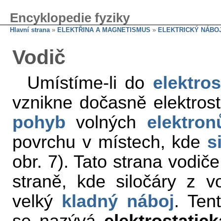
Encyklopedie fyziky
Hlavní strana
»
ELEKTŘINA A MAGNETISMUS
»
ELEKTRICKÝ NÁBOJ
Vodič
Umístíme-li do
elektro
vznikne dočasně elektrost
pohyb
volných
elektron
povrchu v místech, kde
s
obr. 7). Tato strana vodič
straně, kde siločáry z vo
velký
kladný náboj
. Ten