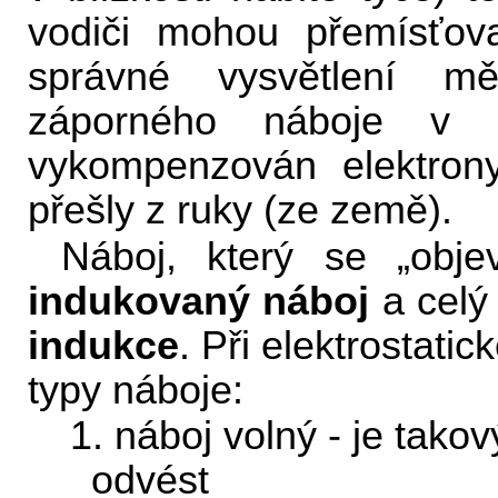
vodiči mohou přemísťova
správné vysvětlení mě
záporného náboje v 
vykompenzován elektrony
přešly z ruky (ze země).
Náboj, který se „obje
indukovaný náboj
a celý
indukce
. Při elektrostatic
typy náboje:
1. náboj volný - je takov
odvést