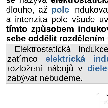
se nazývá
elektrostatic
dlouho, až
pole
indukovan
a intenzita pole všude uv
tímto způsobem induko
sebe oddělit rozdělením 
Elektrostatická induk
zatímco
elektrická ind
rozložení nábojů v
diele
zabývat nebudeme.