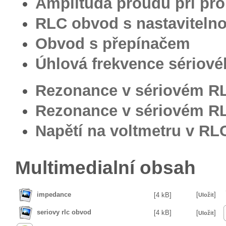
Amplituda proudu při pro
RLC obvod s nastaviteln
Obvod s přepínačem
Úhlová frekvence sériov
Rezonance v sériovém R
Rezonance v sériovém R
Napětí na voltmetru v RL
Multimedialní obsah
impedance
[
]
[4 kB]
Uložit
seriovy rlc obvod
[4 kB]
[
]
Uložit