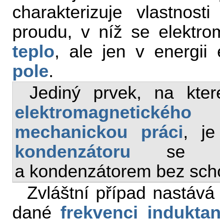
charakterizuje vlastnost
proudu, v níž se elektr
teplo
, ale jen v energii
pole
.
Jediný prvek, na kte
elektromagnetického 
mechanickou práci
, j
kondenzátoru
se „p
a kondenzátorem bez sch
Zvláštní případ nastáv
dané
frekvenci
indukta