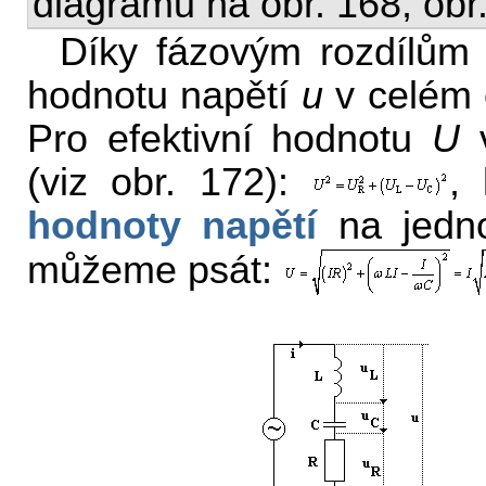
diagramů na obr. 168, obr.
Díky fázovým rozdílům
hodnotu napětí
u
v celém 
Pro efektivní hodnotu
U
v
(viz obr. 172):
,
hodnoty napětí
na jedno
můžeme psát: