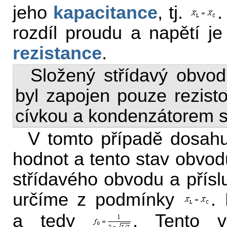
jeho
kapacitance
, tj.
.
rozdíl proudu a napětí j
rezistance
.
Složený střídavý obvo
byl zapojen pouze rezis
cívkou a kondenzátorem 
V tomto případě dosah
hodnot a tento stav obvo
střídavého obvodu a přís
určíme z podmínky
.
a tedy
. Tento v