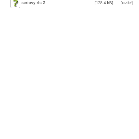
seriovy rlc 2
[128.4 kB]
[
]
Uložit