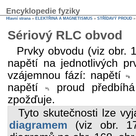
Encyklopedie fyziky
Hlavní strana
»
ELEKTŘINA A MAGNETISMUS
»
STŘÍDAVÝ PROUD
Sériový RLC obvod
Prvky obvodu (viz obr. 1
napětí na jednotlivých pr
vzájemnou fází: napětí
napětí
proud předbíh
zpožďuje.
Tyto skutečnosti lze vyj
diagramem
(viz obr. 17