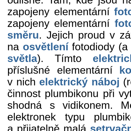
odlišné. Tam, kde jsou n
zapojeny elementární
fot
zapojeny elementární
fot
směru
. Jejich proud v z
na
osvětlení
fotodiody (a 
světla
). Tímto
elektr
příslušné elementární
ko
v nich
elektrický náboj
(r
činnost plumbikonu při vy
shodná s vidikonem. Me
elektronek typu plumbi
a přijatelně malá
setrvač