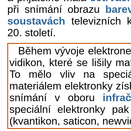
při snímání obrazu
bare
soustavách
televizních 
20. století.
Během vývoje elektronek
vidikon, které se lišily m
To mělo vliv na speciá
materiálem elektronky získ
snímání v oboru
infra
speciální elektronky pa
(kvantikon, saticon, newv