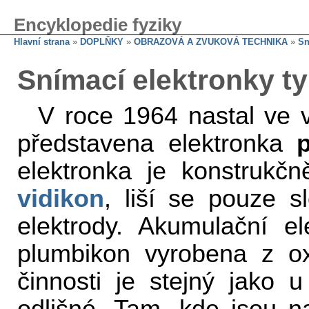
Encyklopedie fyziky
Hlavní strana
»
DOPLŇKY
»
OBRAZOVÁ A ZVUKOVÁ TECHNIKA
»
Sn
Snímací elektronky t
V roce 1964 nastal ve 
představena elektronka
elektronka je konstrukč
vidikon
, liší se pouze s
elektrody. Akumulační el
plumbikon vyrobena z ox
činnosti je stejný jako u