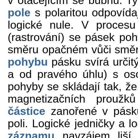
v otáčejícím se bubnu. Ty
pole
s polaritou odpovída
logické nule. V procesu
(rastrování) se pásek po
směru opačném vůči směr
pohybu
pásku svírá určit
a od pravého úhlu) s os
pohyby se skládají tak, že
magnetizačních proužk
částice
zanořené v pásku
poli. Logické jedničky a l
záznamu
navzájem liší 