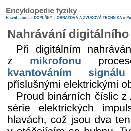
Encyklopedie fyziky
Hlavní strana
»
DOPLŇKY
»
OBRAZOVÁ A ZVUKOVÁ TECHNIKA
»
Po
Nahrávání digitálníh
Při digitálním nahrává
z
mikrofonu
proc
kvantováním signálu
příslušnými elektrickými ob
Proud binárních číslic z
série elektrických imp
hlavách, což jsou dva te