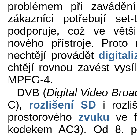
problémem při zaváděn
zákazníci potřebují set
podporuje, což ve vět
nového přístroje. Proto 
nechtějí provádět
digitali
chtějí rovnou zavést vys
MPEG-4.
DVB (
Digital Video Broa
C),
rozlišení SD
i rozli
prostorového
zvuku
ve f
kodekem AC3). Od 8. pr