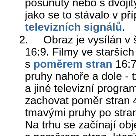
posunutý nebo s dvojit
jako se to stávalo v p
televizních signálů
.
2. Obraz je vysílán v
16:9. Filmy ve staršíc
s
poměrem stran
16:7
pruhy nahoře a dole - 
a jiné televizní progra
zachovat poměr stran 4:
tmavými pruhy po stra
Na trhu se začínají obj