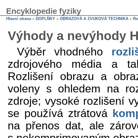
Encyklopedie fyziky
Hlavní strana
»
DOPLŇKY
»
OBRAZOVÁ A ZVUKOVÁ TECHNIKA
»
Ro
Výhody a nevýhody HD
Výběr vhodného
rozl
zdrojového média a t
Rozlišení obrazu a obr
voleny s ohledem na roz
zdroje; vysoké rozlišení v
se používá ztrátová
kom
na přenos dat, ale zárov