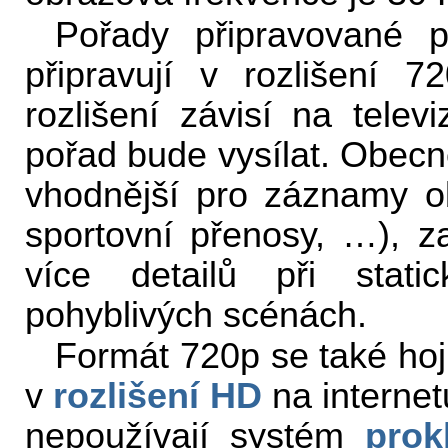
Pořady připravované
připravují v rozlišení 
rozlišení závisí na telev
pořad bude vysílat. Obecně
vhodnější pro záznamy o
sportovní přenosy, …), za
více detailů při stat
pohyblivých scénách.
Formát 720p se také hojn
v
rozlišení HD
na internet
nepoužívají systém
prok