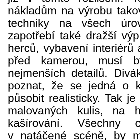
nákladům na výrobu tak
techniky na všech úro
zapotřebí také dražší výp
herců, vybavení interiérů
před kamerou, musí b
nejmenších detailů. Divá
poznat, že se jedná o k
působit realisticky. Tak j
malovaných kulis, na hr
kašírování. Všechny o
v natáčené scéně, by m