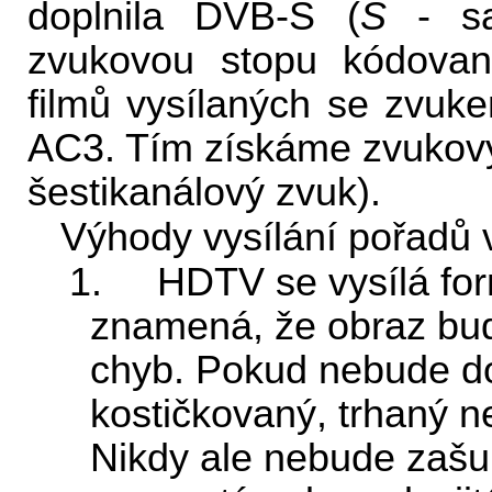
doplnila DVB-S (
S
- sat
zvukovou stopu kódova
filmů vysílaných se zvu
AC3. Tím získáme zvukový 
šestikanálový zvuk).
Výhody vysílání pořadů 
1. HDTV se vysílá fo
znamená, že obraz bud
chyb. Pokud nebude dok
kostičkovaný, trhaný 
Nikdy ale nebude zašu