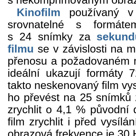
s nekomprimovaným obra
Kinofilm
používaný v k
srovnatelné s formá
s 24 snímky za
sekund
filmu
se v závislosti na 
přenosu a požadovaném mn
ideální ukazují formáty
takto neskenovaný film vys
ho převést na 25 snímků 
zrychlit o 4,1 % původní
film zrychlit i před vysí
obrazová frekvence je 30 