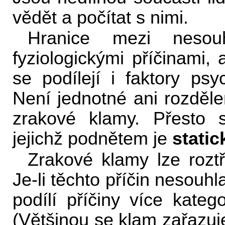
vědět a počítat s nimi.
Hranice mezi nesou
fyziologickými příčinami
se podílejí i faktory ps
Není jednotné ani rozdělen
zrakové klamy. Přesto 
jejichž podnětem je
static
Zrakové klamy lze roztř
Je-li těchto příčin nesouhl
podílí příčiny více katego
(Většinou se klam zařazuje