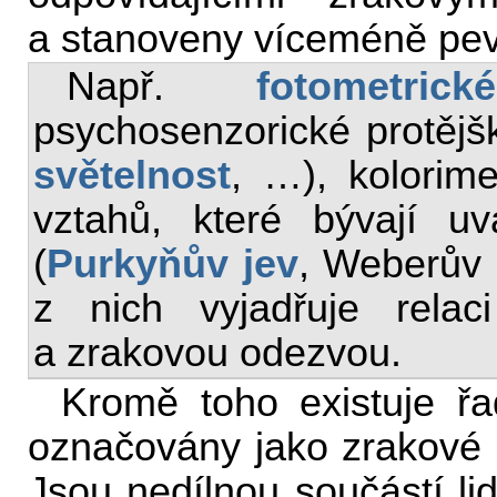
a stanoveny víceméně pev
Např.
fotometric
psychosenzorické protějš
světelnost
, …), kolorim
vztahů, které bývají u
(
Purkyňův jev
, Weberův 
z nich vyjadřuje rela
a zrakovou odezvou.
Kromě toho existuje řa
označovány jako zrakové 
Jsou nedílnou součástí lid