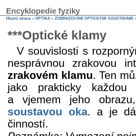
Encyklopedie fyziky
Hlavní strana
»
OPTIKA
»
ZOBRAZOVÁNÍ OPTICKÝMI SOUSTAVAMI
»
***Optické klamy
V souvislosti s rozporný
nesprávnou zrakovou int
zrakovém klamu
. Ten mů
jako prakticky každou
a vjemem jeho obrazu,
soustavou
oka
. a je d
činností.