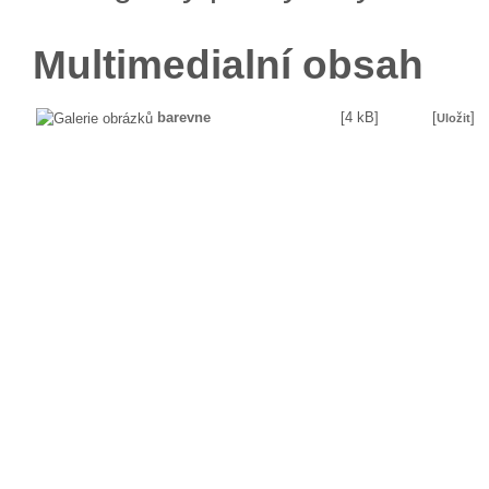
Multimedialní obsah
barevne
[4 kB]
[
]
Uložit