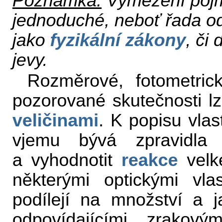
Poznámka:
Vymezení pojm
jednoduché, neboť řada od
jako
fyzikální zákony
, či
jevy.
Rozměrové, fotometrick
pozorované skutečnosti lz
veličinami
. K popisu vlas
vjemu bývá zpravidla n
a vyhodnotit
reakce
velk
některými optickými vla
podílejí na množství a 
odpovídajícími zrakov