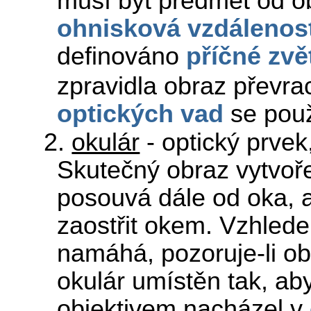
musí být předmět od ob
ohnisková vzdálenos
definováno
příčné zvě
zpravidla obraz převrac
optických vad
se použ
2.
okulár
- optický prvek,
Skutečný obraz vytvoř
posouvá dále od oka,
zaostřit okem. Vzhled
namáhá, pozoruje-li o
okulár umístěn tak, ab
objektivem nacházel v