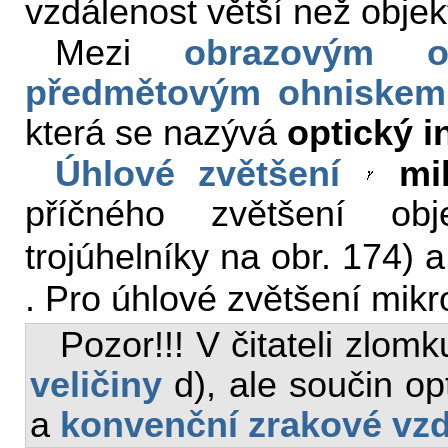
vzdálenost větší než objekt
Mezi
obrazovým o
předmětovým ohniskem
která se nazývá
optický i
Úhlové zvětšení
mi
příčného zvětšení ob
trojúhelníky na obr. 174) 
. Pro úhlové zvětšení mi
Pozor!!! V čitateli zlomk
veličiny
d), ale součin op
a
konvenční zrakové vzd