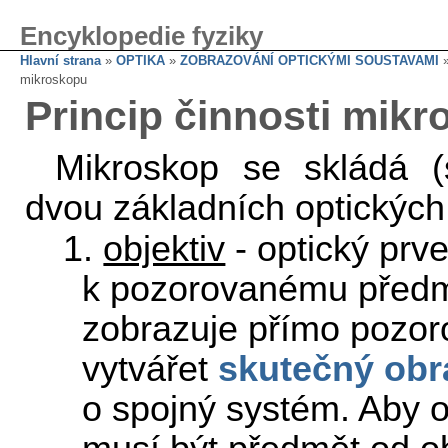
Encyklopedie fyziky
Hlavní strana
»
OPTIKA
»
ZOBRAZOVÁNÍ OPTICKÝMI SOUSTAVAMI
mikroskopu
Princip činnosti mik
Mikroskop se skládá (
dvou základních optických
1.
objektiv
- optický prve
k pozorovanému předmě
zobrazuje přímo pozor
vytvářet
skutečný obr
o spojný systém. Aby 