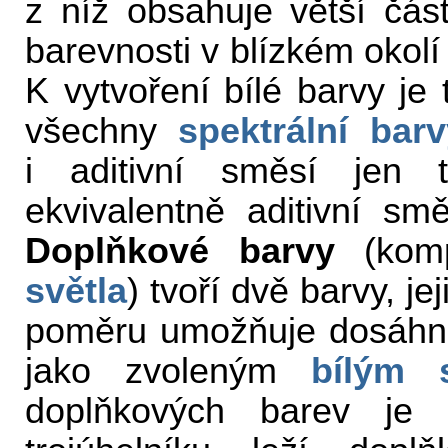
z níž obsahuje větší část
barevnosti v blízkém okol
K vytvoření bílé barvy je
všechny
spektrální barv
i aditivní směsí jen 
ekvivalentně aditivní sm
Doplňkové barvy
(komp
světla
) tvoří dvě barvy, j
poměru umožňuje dosáhno
jako zvoleným
bílým 
doplňkových barev je