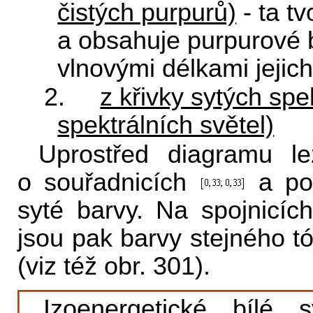
čistých purpurů)
- ta t
a obsahuje purpurové 
vlnovými délkami jejic
2.
z křivky sytých spe
spektrálních světel)
Uprostřed diagramu le
o souřadnicích
a po 
syté barvy. Na spojnicíc
jsou pak barvy stejného tó
(viz též obr. 301).
Izoenergetické bílé 