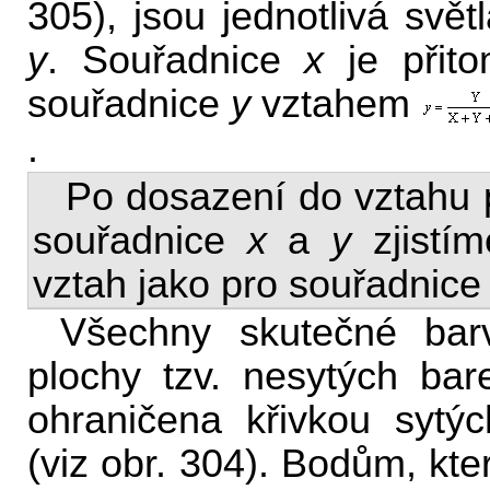
305), jsou jednotlivá svě
y
. Souřadnice
x
je přit
souřadnice
y
vztahem
.
Po dosazení do vztahu 
souřadnice
x
a
y
zjistím
vztah jako pro souřadnic
Všechny skutečné barv
plochy tzv. nesytých bar
ohraničena křivkou sytý
(viz obr. 304). Bodům, kt