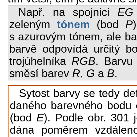
Např. na spojnici
EG
zeleným
tónem
(bod
P
s azurovým tónem, ale b
barvě odpovídá určitý 
trojúhelníka
RGB
. Barv
směsí barev
R
,
G
a
B
.
Sytost barvy se tedy def
daného barevného bodu o
(bod
E
). Podle obr. 301 
dána poměrem vzdálen