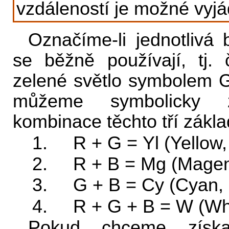
vzdáleností je možné vyjád
Označíme-li jednotlivá 
se běžně používají, tj.
zelené světlo symbolem 
můžeme symbolicky za
kombinace těchto tří zákla
1. R + G = Yl (Yellow, 
2. R + B = Mg (Magenta
3. G + B = Cy (Cyan, 
4. R + G + B = W (Whit
Pokud chceme získat 