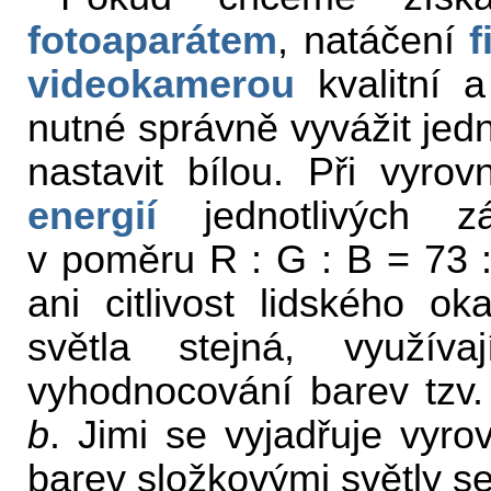
fotoaparátem
, natáčení
f
videokamerou
kvalitní 
nutné správně vyvážit jedn
nastavit bílou. Při vyro
energií
jednotlivých zá
v poměru R : G : B = 73 :
ani citlivost lidského o
světla stejná, využ
vyhodnocování barev tzv
b
. Jimi se vyjadřuje vyro
barev složkovými světly s