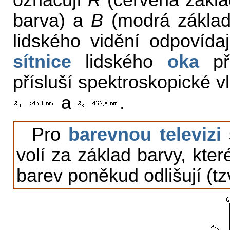
označují
R
(červená zákla
barva) a
B
(modrá základn
lidského vidění odpovída
sítnice
lidského
oka
p
přísluší spektroskopické 
a
.
Pro
barevnou televizi
volí za základ barvy, kte
barev poněkud odlišují (tz