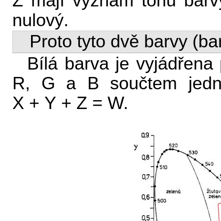
Z mají význam tónu barvy 
nulový.
Proto tyto dvě barvy (bar
Bílá barva je vyjádřena
R, G a B součtem jedno
X + Y + Z = W.