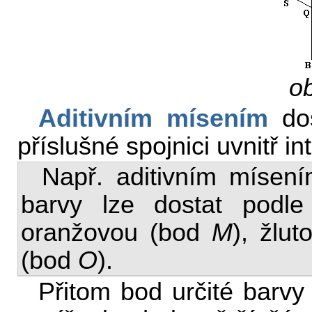
ob
Aditivním mísením
dos
příslušné spojnici uvnitř i
Např. aditivním mísen
barvy lze dostat podl
oranžovou (bod
M
), žlu
(bod
O
).
Přitom bod určité barvy 