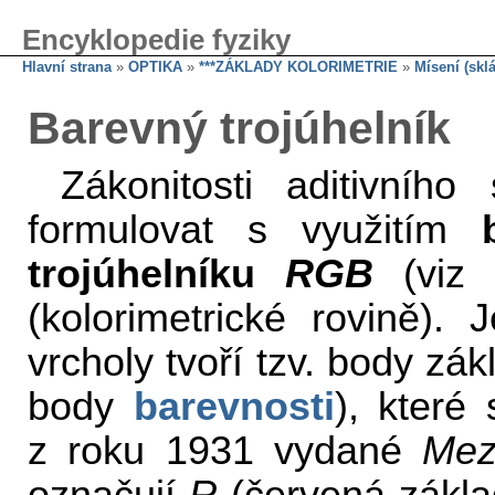
Encyklopedie fyziky
Hlavní strana
»
OPTIKA
»
***ZÁKLADY KOLORIMETRIE
»
Mísení (skl
Barevný trojúhelník
Zákonitosti aditivníh
formulovat s využitím
trojúhelníku
RGB
(viz 
(kolorimetrické rovině). 
vrcholy tvoří tzv. body zá
body
barevnosti
), které
z roku 1931 vydané
Mez