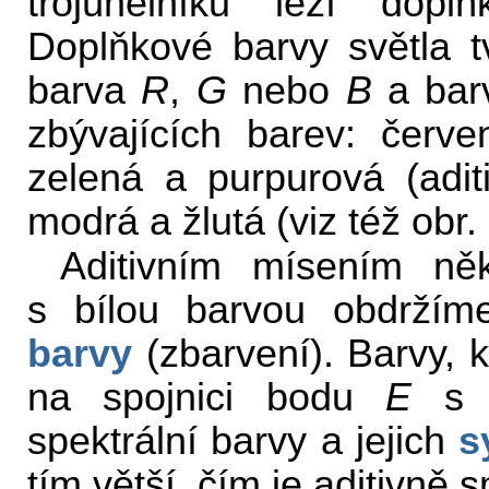
trojúhelníku leží dopl
Doplňkové barvy světla tv
barva
R
,
G
nebo
B
a barv
zbývajících barev: červ
zelená a purpurová (adi
modrá a žlutá (viz též obr.
Aditivním mísením něk
s bílou barvou obdrží
barvy
(zbarvení). Barvy, k
na spojnici bodu
E
s b
spektrální barvy a jejich
s
tím větší, čím je aditivně