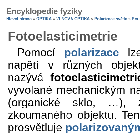
Encyklopedie fyziky
Hlavní strana
»
OPTIKA
»
VLNOVÁ OPTIKA
»
Polarizace světla
»
Použ
Fotoelasticimetrie
Pomocí
polarizace
lze
napětí v různých obje
nazývá
fotoelasticimetri
vyvolané mechanickým na
(organické sklo, …),
zkoumaného objektu. Ten
prosvětluje
polarizovaný