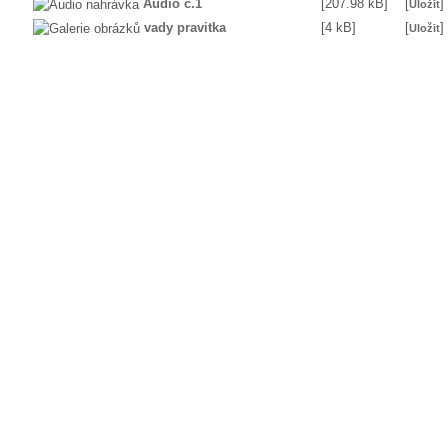
Audio č.1
[207.98 kB]
[
]
Uložit
vady pravitka
[4 kB]
[
]
Uložit