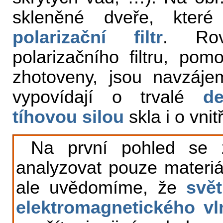
skleněné dveře, které
polarizační filtr
. Rov
polarizačního filtru, pom
zhotoveny, jsou navzáj
vypovídají o trvalé
de
tíhovou silou
skla i o vnit
Na první pohled se 
analyzovat pouze materiál
ale uvědomíme, že
svět
elektromagnetického vl