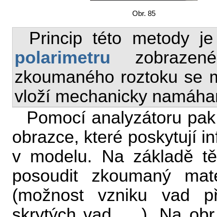
Obr. 85
Princip této metody je
polarimetru
zobrazené
zkoumaného roztoku se 
vloží mechanicky namáhan
Pomocí analyzátoru pak 
obrazce, které poskytují 
v modelu. Na základě tě
posoudit zkoumaný mate
(možnost vzniku vad př
skrytých vad, …). Na obr