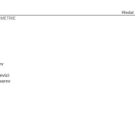
Hledat
IMETRIE
ev
evizi
barev