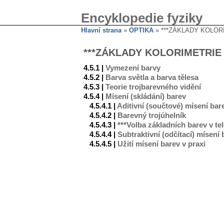
Encyklopedie fyziky
Hlavní strana
»
OPTIKA
» ***ZÁKLADY KOLOR
***ZÁKLADY KOLORIMETRIE
4.5.1 |
Vymezení barvy
4.5.2 |
Barva světla a barva tělesa
4.5.3 |
Teorie trojbarevného vidění
4.5.4 |
Mísení (skládání) barev
4.5.4.1 |
Aditivní (součtové) mísení bar
4.5.4.2 |
Barevný trojúhelník
4.5.4.3 |
***Volba základních barev v tel
4.5.4.4 |
Subtraktivní (odčítací) mísení 
4.5.4.5 |
Užití mísení barev v praxi