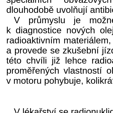
dlouhodobě uvolňují antibi
V průmyslu je možné 
k diagnostice nových ole
radioaktivním materiálem, 
a provede se zkušební jíz
této chvíli již lehce radi
proměřených vlastností ol
v motoru pohybuje, kolikrá
V lékařství se radionukli