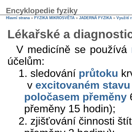
Encyklopedie fyziky
Hlavní strana
»
FYZIKA MIKROSVĚTA
»
JADERNÁ FYZIKA
»
Využití 
Lékařské a diagnostic
V medicíně se používá
účelům:
1. sledování
průtoku
kr
v
excitovaném stavu
poločasem přeměny
6
přeměny 15 hodin);
2. zjišťování činnosti ští