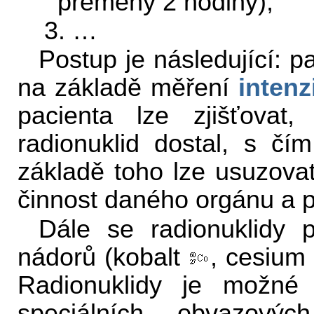
přeměny 2 hodiny);
3. …
Postup je následující: p
na základě měření
intenz
pacienta lze zjišťovat
radionuklid dostal, s č
základě toho lze usuzova
činnost daného orgánu a po
Dále se radionuklidy 
nádorů (kobalt
, cesium
Radionuklidy je možné
speciálních obvazový