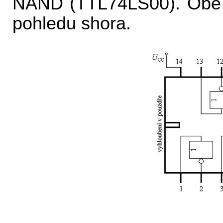
NAND (TTL74LS00). Obě s
pohledu shora.