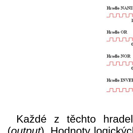
Každé z těchto hrade
(
output
). Hodnoty logickýc