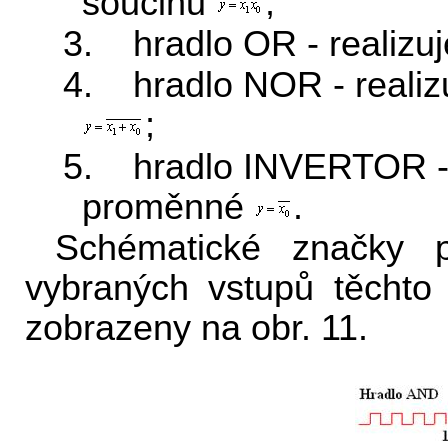
součinu
;
3. hradlo OR - realizu
4. hradlo NOR - realiz
;
5. hradlo INVERTOR - r
proměnné
.
Schématické značky 
vybraných vstupů těchto
zobrazeny na obr. 11.