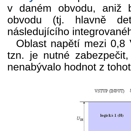
v daném obvodu, aniž by
obvodu (tj. hlavně d
následujícího integrované
Oblast napětí mezi 0,8 
tzn. je nutné zabezpeči
nenabývalo hodnot z tohoto