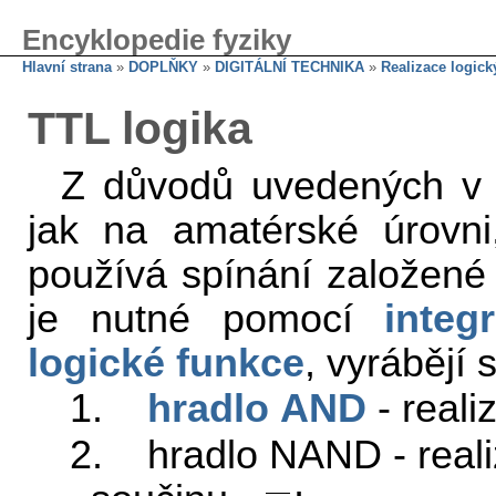
Encyklopedie fyziky
Hlavní strana
»
DOPLŇKY
»
DIGITÁLNÍ TECHNIKA
»
Realizace logick
TTL logika
Z důvodů uvedených v o
jak na amatérské úrovni,
používá spínání založené
je nutné pomocí
inte
logické funkce
, vyrábějí 
1.
hradlo
AND
- reali
2. hradlo NAND - real