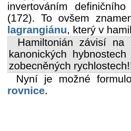
invertováním definičníh
(172). To ovšem znamen
lagrangiánu
, který v hami
Hamiltonián závisí na
kanonických hybnostech
zobecněných rychlostech!!
Nyní je možné formul
rovnice
.