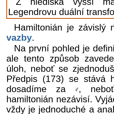
Z hlediska vyšší ma
Legendrovu duální transf
Hamiltonián je závisl
vazby
.
Na první pohled je defini
ale tento způsob zavede
úloh, neboť se zjednoduš
Předpis (173) se stává 
dosadíme za
, neb
hamiltonián nezávisí. Vyj
vždy je jednoduché a analy