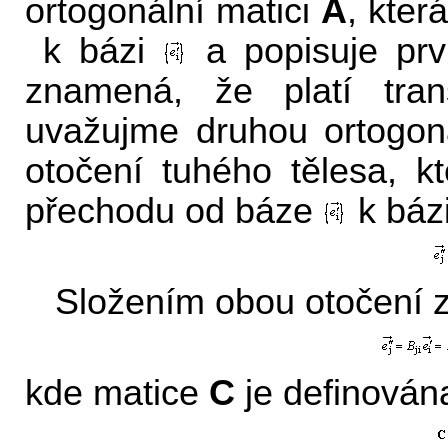
ortogonální matici
A
, kter
k bázi
a popisuje prv
znamená, že platí tran
uvažujme druhou ortogon
otočení tuhého tělesa, k
přechodu od báze
k báz
Složením obou otočení 
kde matice
C
je definován