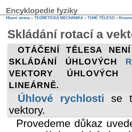
Encyklopedie fyziky
Hlavní strana
»
TEORETICKÁ MECHANIKA
»
TUHÉ TĚLESO
»
Kinema
Skládání rotací a vek
OTÁČENÍ TĚLESA NENÍ
SKLÁDÁNÍ ÚHLOVÝCH
R
VEKTORY ÚHLOVÝCH 
LINEÁRNĚ.
Úhlové rychlosti
se te
vektory.
Provedeme důkaz uvede