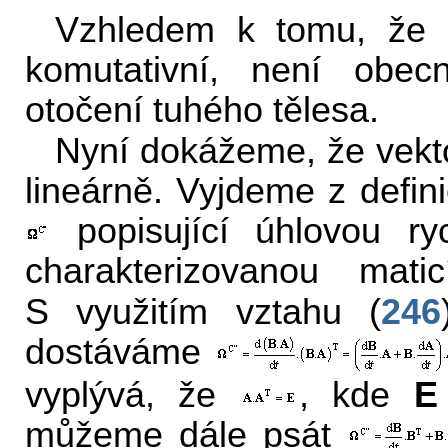
Vzhledem k tomu, že 
komutativní, není obec
otočení tuhého tělesa.
Nyní dokážeme, že vektor
lineárně. Vyjdeme z defin
popisující úhlovou ryc
charakterizovanou mat
S využitím vztahu (
246
dostáváme
vyplývá, že
, kde
E
můžeme dále psát