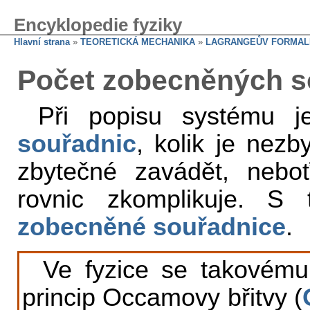
Encyklopedie fyziky
Hlavní strana
»
TEORETICKÁ MECHANIKA
»
LAGRANGEŮV FORMAL
Počet zobecněných s
Při popisu systému j
souřadnic
, kolik je nezb
zbytečné zavádět, nebo
rovnic zkomplikuje. S 
zobecněné souřadnice
.
Ve fyzice se takovému
princip Occamovy břitvy (