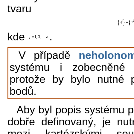
tvaru
kde
.
V případě
neholono
systému i zobecněné s
protože by bylo nutné 
bodů.
Aby byl popis systému 
dobře definovaný, je nut
mezi kartézskými so