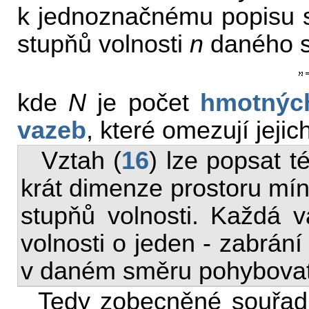
k jednoznačnému popisu s
stupňů volnosti
n
daného s
kde
N
je počet
hmotnýc
vazeb
, které omezují jejic
Vztah (
16
) lze popsat 
krát dimenze prostoru mín
stupňů volnosti. Každá v
volnosti o jeden - zabrá
v daném směru pohybovat
Tedy zobecněné souřadn