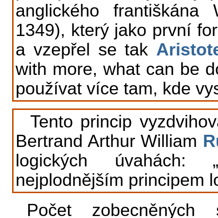
anglického františkána
1349), který jako první fo
a vzepřel se tak
Aristot
with more, what can be do
používat více tam, kde vy
Tento princip vyzdvihova
Bertrand Arthur William
R
logických úvahách: 
nejplodnějším principem l
Počet zobecněných s