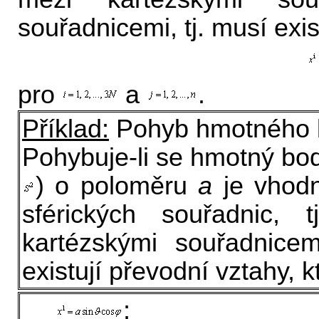
souřadnicemi, tj. musí exi
pro
a
.
Příklad:
Pohyb hmotného b
Pohybuje-li se hmotný bod 
) o poloměru
a
je vhodn
sférických souřadnic, 
kartézskými souřadnicem
existují převodní vztahy, k
;