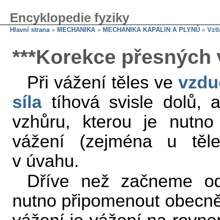
Encyklopedie fyziky
Hlavní strana
»
MECHANIKA
»
MECHANIKA KAPALIN A PLYNŮ
»
Vztl
***Korekce přesných 
Při vážení těles ve
vzdu
síla
tíhová svisle dolů, 
vzhůru, kterou je nutn
vážení (zejména u těl
v úvahu.
Dříve než začneme odv
nutno připomenout obecně 