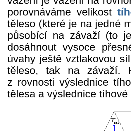
vážení je vážení na rovn
porovnáváme velikost
tí
těleso (které je na jedné m
působící na závaží (to j
dosáhnout vysoce přesné
úvahy ještě vztlakovou sí
těleso, tak na závaží.
z rovnosti výslednice tíh
tělesa a výslednice tíhové 