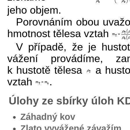
jeho objem.
Porovnáním obou uvažo
hmotnost tělesa vztah
V případě, že je hust
vážení provádíme, za
k hustotě tělesa
a husto
vztah
.
Úlohy ze sbírky úloh 
Záhadný kov
Zlato vyvážené závažím