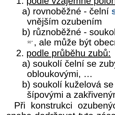
1.
podle vzájemné poloh
a) rovnoběžné - čelní
vnějším ozubením
b) různoběžné - soukol
, ale může být obecn
2.
podle průběhu zubů:
a) soukolí čelní se zu
obloukovými, …
b) soukolí kuželová se
šípovými a zakřivený
Při konstrukci ozubený