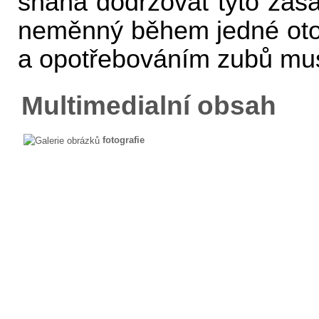
snaha dodržovat tyto zá
neměnný během jedné otoč
a opotřebováním zubů mus
Multimedialní obsah
fotografie