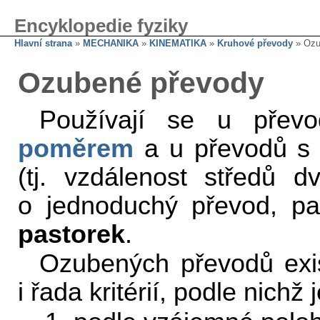
Encyklopedie fyziky
Hlavní strana
»
MECHANIKA
»
KINEMATIKA
»
Kruhové převody
» Ozu
Ozubené převody
Používají se u pře
poměrem
a u převodů s 
(tj. vzdálenost středů d
o jednoduchý převod, p
pastorek
.
Ozubených převodů exist
i řada kritérií, podle nichž j