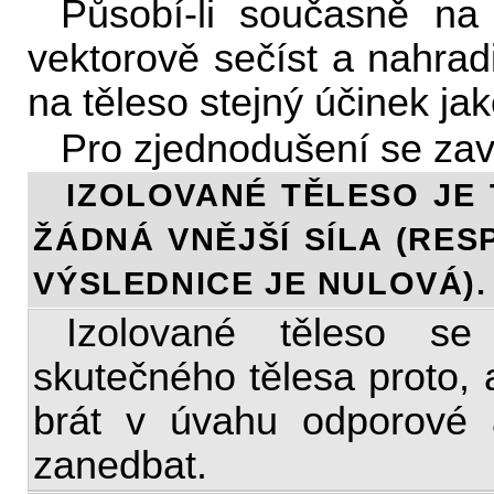
Působí-li současně na 
vektorově sečíst a nahradi
na těleso stejný účinek jak
Pro zjednodušení se zav
IZOLOVANÉ TĚLESO JE 
ŽÁDNÁ VNĚJŠÍ SÍLA (RESP
VÝSLEDNICE JE NULOVÁ).
Izolované těleso s
skutečného tělesa proto,
brát v úvahu odporové a
zanedbat.