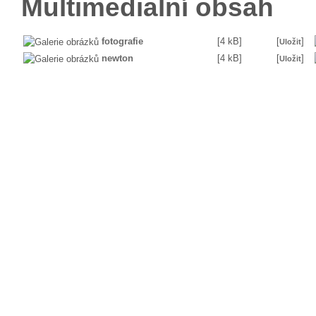
Multimedialní obsah
fotografie
[4 kB]
[
]
Uložit
newton
[4 kB]
[
]
Uložit