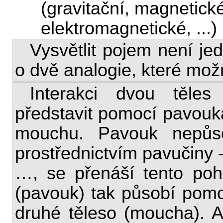
(gravitační, magnetické
elektromagnetické, ...)
Vysvětlit pojem není j
o dvě analogie, které mo
Interakci dvou těles
představit pomocí pavouka
mouchu. Pavouk nepůs
prostřednictvím pavučiny -
…, se přenáší tento po
(pavouk) tak působí pomo
druhé těleso (moucha). 