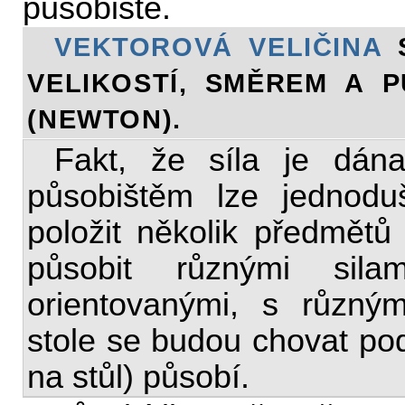
působiště.
VEKTOROVÁ VELIČINA
S
VELIKOSTÍ, SMĚREM A 
(NEWTON).
Fakt, že síla je dán
působištěm lze jednodu
položit několik předmětů
působit různými sila
orientovanými, s různý
stole se budou chovat podl
na stůl) působí.