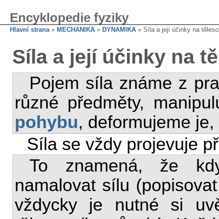
Encyklopedie fyziky
Hlavní strana
»
MECHANIKA
»
DYNAMIKA
» Síla a její účinky na těleso
Síla a její účinky na t
Pojem síla známe z pra
různé předměty, manipul
pohybu
, deformujeme je
Síla se vždy projevuje p
To znamená, že kdy
namalovat sílu (popisovat
vždycky je nutné si uv