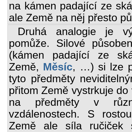
na kámen padající ze sk
ale Země na něj přesto pů
Druhá analogie je vý
pomůže. Silové působe
(kámen padající ze sk
Země,
Měsíc
, …) si lze 
tyto předměty neviditeln
přitom Země vystrkuje do
na předměty v různ
vzdálenostech. S rosto
Země ale síla ručiček 