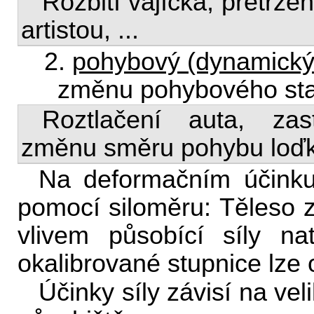
Rozbití vajíčka, přetržen
artistou, ...
2.
pohybový (dynamický
změnu pohybového sta
Roztlačení auta, zas
změnu směru pohybu loďk
Na deformačním účinku 
pomocí siloměru: Těleso
vlivem působící síly n
okalibrované stupnice lze o
Účinky síly závisí na vel