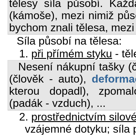
tělesy síla působí. Kaž
(kámoše), mezi nimiž půso
bychom znali tělesa, mezi 
Síla působí na tělesa:
1.
při přímém styku
- tě
Nesení nákupní tašky (čl
(člověk - auto),
deforma
kterou dopadl), zpom
(padák - vzduch), ...
2.
prostřednictvím silov
vzájemné dotyku; síla 