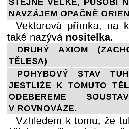
STEJNĚ VELKÉ, PŮSOBÍ 
NAVZÁJEM OPAČNĚ ORIE
Vektorová přímka, na kt
také nazývá
nositelka
.
DRUHÝ AXIOM (ZACH
TĚLESA)
POHYBOVÝ STAV TUH
JESTLIŽE K TOMUTO TĚ
ODEBEREME SOUST
V ROVNOVÁZE.
Vzhledem k tomu, že tu