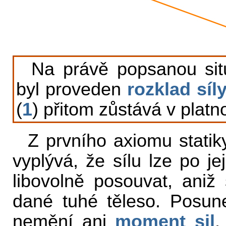
Na právě popsanou situ
byl proveden
rozklad síl
(
1
) přitom zůstává v platno
Z prvního axiomu statik
vyplývá, že sílu lze po je
libovolně posouvat, aniž
dané tuhé těleso. Posun
nemění ani
moment sil
,