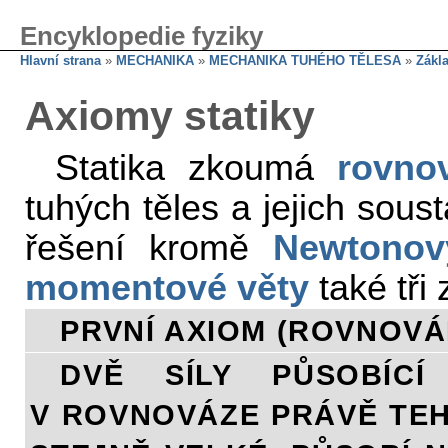
Encyklopedie fyziky
Hlavní strana
»
MECHANIKA
»
MECHANIKA TUHÉHO TĚLESA
»
Zákla
Axiomy statiky
Statika zkoumá
rovno
tuhých těles a jejich soust
řešení kromě
Newtonov
momentové věty
také tři 
PRVNÍ AXIOM (ROVNOV
DVĚ SÍLY PŮSOBÍ
V ROVNOVÁZE PRÁVĚ TEHD