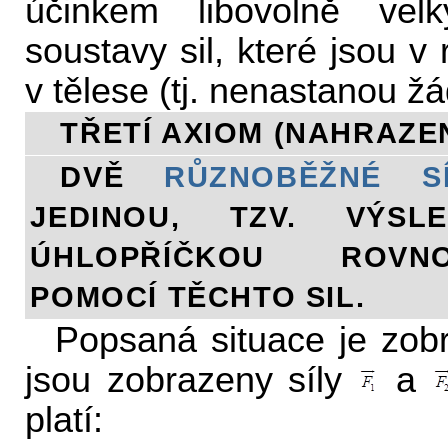
účinkem libovolně velk
soustavy sil, které jsou 
v tělese (tj. nenastanou 
TŘETÍ AXIOM (NAHRAZEN
DVĚ
RŮZNOBĚŽNÉ SÍ
JEDINOU, TZV. VÝSL
ÚHLOPŘÍČKOU ROVNO
POMOCÍ TĚCHTO SIL.
Popsaná situace je zob
jsou zobrazeny síly
a
platí: