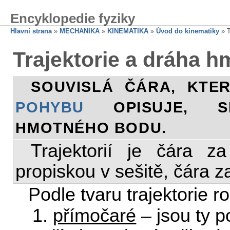
Encyklopedie fyziky
Hlavní strana
»
MECHANIKA
»
KINEMATIKA
»
Úvod do kinematiky
» T
Trajektorie a dráha 
SOUVISLÁ ČÁRA, KT
POHYBU
OPISUJE, SE
HMOTNÉHO BODU.
Trajektorií je čára z
propiskou v sešitě, čára z
Podle tvaru trajektorie 
1.
přímočaré
– jsou ty po