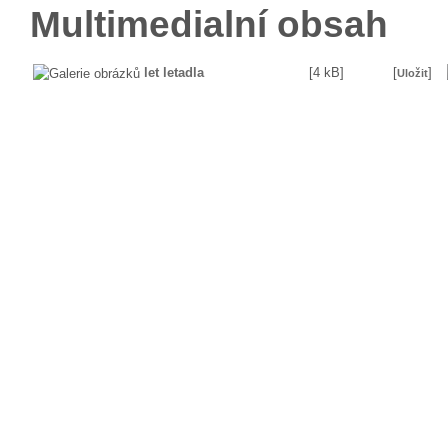
Multimedialní obsah
let letadla
[4 kB]
[
]
Uložit