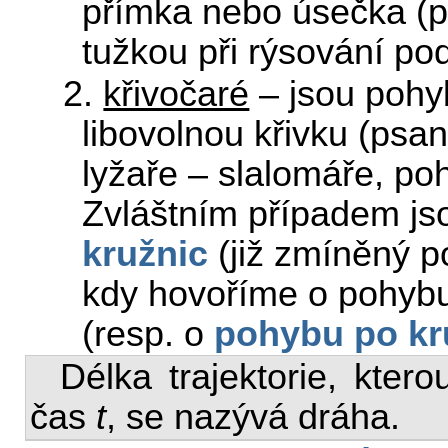
přímka nebo úsečka (
tužkou při rýsování po
2.
křivočaré
– jsou pohyby
libovolnou křivku (psan
lyžaře – slalomáře, p
Zvláštním případem jso
kružnic
(již zmíněný 
kdy hovoříme o pohybu
(resp. o
pohybu po kr
Délka trajektorie, kter
čas
t
, se nazývá dráha.