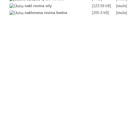
nakl rovina sily
[123.59 kB]
[
]
Uložit
naklonena rovina bedna
[205.4 kB]
[
]
Uložit