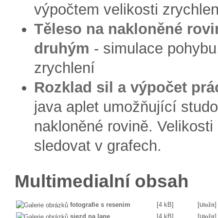
výpočtem velikosti zrychlen
Těleso na nakloněné rovi
druhým
- simulace pohybu,
zrychlení
Rozklad sil a výpočet pr
java aplet umožňující studov
nakloněné rovině. Velikosti s
sledovat v grafech.
Multimedialní obsah
fotografie s resenim
[4 kB]
[
]
Uložit
sjezd na lane
[4 kB]
[
]
Uložit