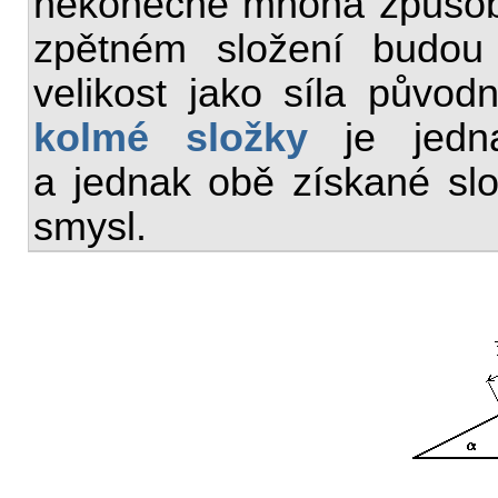
nekonečně mnoha způsoby 
zpětném složení budou
velikost jako síla půvo
kolmé složky
je jedna
a jednak obě získané sl
smysl.