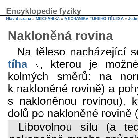
Encyklopedie fyziky
Hlavní strana
»
MECHANIKA
»
MECHANIKA TUHÉHO TĚLESA
»
Jedn
Nakloněná rovina
Na těleso nacházející 
tíha
, kterou je možné
kolmých směrů: na no
k nakloněné rovině) a po
s nakloněnou rovinou), 
dolů po nakloněné rovině (
Libovolnou sílu (a ted