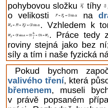
pohybovou složku
tíhy
o velikosti
na
dr
. Vzhledem k to
. Práce tedy z
roviny stejná jako bez ní
síly a tím i naše fyzická 
Pokud bychom započí
valivého tření
, která půs
břemenem
, museli byc
v právě popsaném přípa