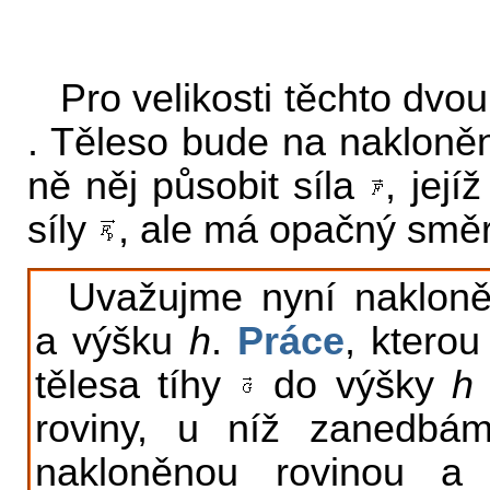
Pro velikosti těchto dvou
. Těleso bude na nakloně
ně něj působit síla
, její
síly
, ale má opačný směr
Uvažujme nyní nakloně
a výšku
h
.
Práce
, kterou
tělesa tíhy
do výšky
h
roviny, u níž zanedbáme
nakloněnou rovinou a