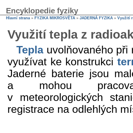
Encyklopedie fyziky
Hlavní strana
»
FYZIKA MIKROSVĚTA
»
JADERNÁ FYZIKA
»
Využití 
Využití tepla z radioa
Tepla
uvolňovaného při 
využívat ke konstrukci
te
Jaderné baterie jsou ma
a mohou pracova
v meteorologických stan
registrace na odlehlých m