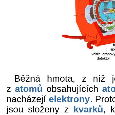
Běžná hmota, z níž j
z
atomů
obsahujících
at
nacházejí
elektrony
. Pro
jsou složeny z
kvarků
, 