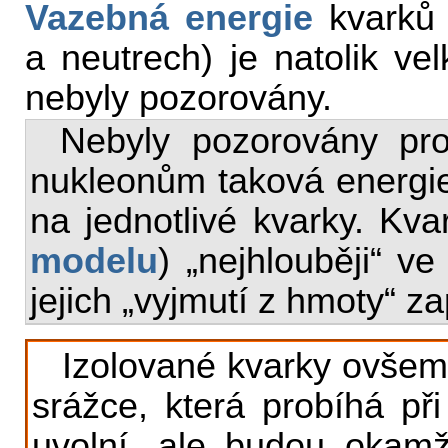
Vazebná energie
kvarků 
a neutrech) je natolik ve
nebyly pozorovány.
Nebyly pozorovány pr
nukleonům taková energie,
na jednotlivé kvarky. Kv
modelu
) „nejhlouběji“ ve
jejich „vyjmutí z hmoty“ z
Izolované kvarky ovšem
srážce, která probíhá při
uvolní, ale budou okamži