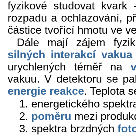
fyzikové studovat kvark 
rozpadu a ochlazování, při
částice tvořící hmotu ve v
Dále mají zájem fyzi
silných interakcí
vakua
urychlených téměř na
v
vakuu. V detektoru se pa
energie reakce
. Teplota s
1. energetického spektr
2.
poměru
mezi produkc
3. spektra brzdných
fot