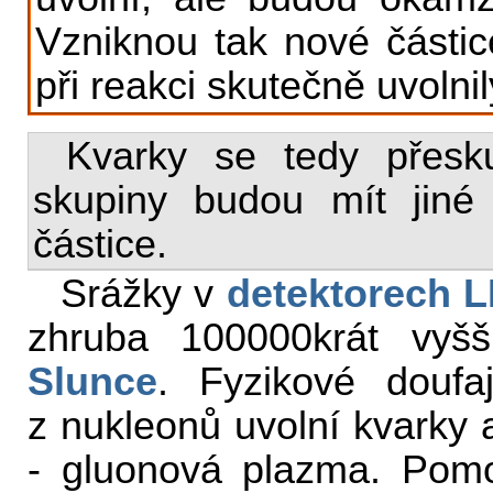
Vzniknou tak nové částice
při reakci skutečně uvolnil
Kvarky se tedy přesk
skupiny budou mít jiné 
částice.
Srážky v
detektorech 
zhruba 100000krát vyšš
Slunce
. Fyzikové doufa
z nukleonů uvolní kvarky a
- gluonová plazma. Pomo