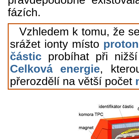
pravděpodobně existoval
fázích.
Vzhledem k tomu, že se
srážet ionty místo
proto
částic
probíhat při nižš
Celková energie
, ktero
přerozdělí na větší počet