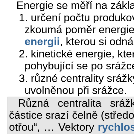
Energie se měří na zákl
1. určení počtu produko
zkoumá poměr energi
energii
, kterou si odná
2. kinetické energie, kte
pohybující se po sráž
3. různé centrality srážk
uvolněnou při srážce.
Různá centralita srá
částice srazí čelně (střed
otřou“, … Vektory
rychlos