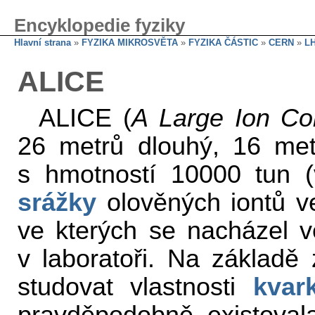
Encyklopedie fyziky
Hlavní strana
»
FYZIKA MIKROSVĚTA
»
FYZIKA ČÁSTIC
»
CERN
»
L
ALICE
ALICE (
A Large Ion Co
26 metrů dlouhý, 16 met
s hmotností 10000 tun (
srážky
olověných iontů v
ve kterých se nacházel v
v laboratoři. Na základě
studovat vlastnosti
kvar