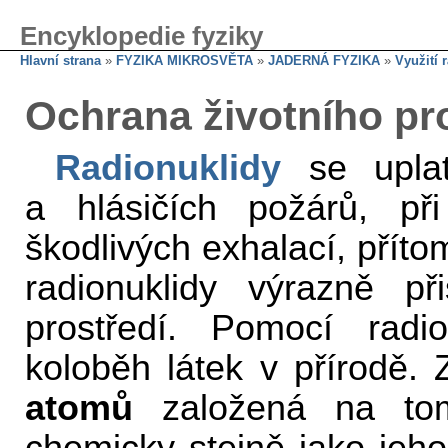
Encyklopedie fyziky
Hlavní strana
»
FYZIKA MIKROSVĚTA
»
JADERNÁ FYZIKA
»
Využití 
Ochrana životního pr
Radionuklidy
se uplat
a hlásičích požárů, př
škodlivých exhalací, příto
radionuklidy výrazně př
prostředí. Pomocí radi
koloběh látek v přírodě
atomů
založená na tom