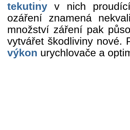
tekutiny
v nich proudící
ozáření znamená nekvali
množství záření pak působ
vytvářet škodliviny nové. 
výkon
urychlovače a optim