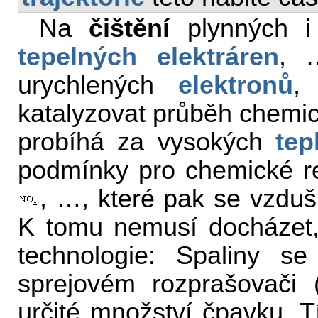
Na
čištění
plynných i
tepelných elektráren
, 
urychlených
elektronů
,
katalyzovat průběh chemi
probíhá za vysokých
tep
podmínky pro chemické re
, …, které pak se vzdušn
K tomu nemusí docházet, 
technologie: Spaliny s
sprejovém rozprašovači 
určité množství čpavku. 