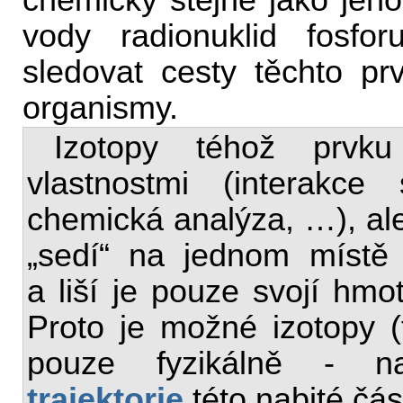
chemicky stejně jako jeho
vody radionuklid fosfo
sledovat cesty těchto prv
organismy.
Izotopy téhož prvku
vlastnostmi (interakc
chemická analýza, …), ale 
„sedí“ na jednom míst
a liší je pouze svojí hmo
Proto je možné izotopy (tj
pouze fyzikálně - na
trajektorie
této nabité čás