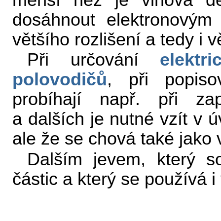
menší než je vlnová dé
dosáhnout elektronovým
většího rozlišení a tedy i 
Při určování
elektr
polovodičů
, při popiso
probíhají např. při zap
a dalších je nutné vzít v 
ale že se chová také jako 
Dalším jevem, který so
částic a který se používá i 