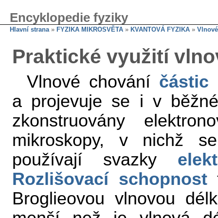
Encyklopedie fyziky
Hlavní strana
»
FYZIKA MIKROSVĚTA
»
KVANTOVÁ FYZIKA
»
Vlnové 
Praktické využití vlno
Vlnové chování
částic
n
a projevuje se i v běžné
zkonstruovány elektro
mikroskopy, v nichž s
používají svazky
elek
Rozlišovací schopnost
t
Broglieovou vlnovou dél