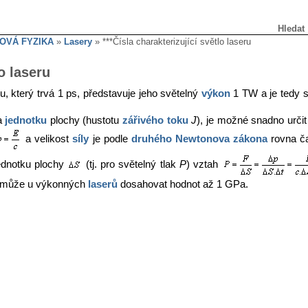
Hledat
OVÁ FYZIKA
»
Lasery
» ***Čísla charakterizující světlo laseru
lo laseru
, který trvá 1 ps, představuje jeho světelný
výkon
1 TW a je tedy s
na
jednotku
plochy (hustotu
zářivého toku
J
), je možné snadno urči
a velikost
síly
je podle
druhého Newtonova zákona
rovna ča
jednotku plochy
(tj. pro světelný tlak
P
) vztah
ý, může u výkonných
laserů
dosahovat hodnot až 1 GPa.