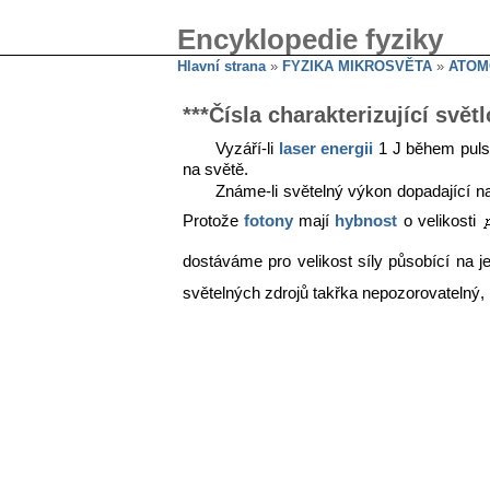
Encyklopedie fyziky
Hlavní strana
»
FYZIKA MIKROSVĚTA
»
ATOM
***Čísla charakterizující svět
Vyzáří-li
laser
energii
1 J během pulsu
na světě.
Známe-li světelný výkon dopadající 
Protože
fotony
mají
hybnost
o velikosti
dostáváme pro velikost síly působící na 
světelných zdrojů takřka nepozorovateln