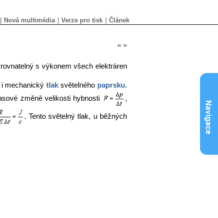
|
Nová multimédia
|
Verze pro tisk
|
Článek
«
»
rovnatelný s výkonem všech elektráren
t i mechanický
tlak
světelného
paprsku
.
sové změně velikosti hybnosti
,
. Tento světelný tlak, u běžných