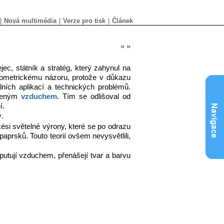
|
Nová multimédia
|
Verze pro tisk
|
Článek
«
»
ejec, státník a stratég, který zahynul na
ometrickému názoru, protože v důkazu
lních aplikací a technických problémů.
ačeným
vzduchem
. Tím se odlišoval od
í.
.
akési světelné výrony, které se po odrazu
paprsků. Touto teorií ovšem nevysvětlili,
 putují vzduchem, přenášejí tvar a barvu