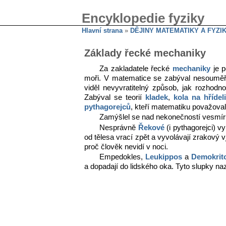
Encyklopedie fyziky
Hlavní strana
»
DĚJINY MATEMATIKY A FYZI
Základy řecké mechaniky
Za zakladatele řecké
mechaniky
je 
moři. V matematice se zabýval nesouměř
viděl nevyvratitelný způsob, jak rozhodn
Zabýval se teorií
kladek
,
kola na hřídel
pythagorejců
, kteří matematiku považovali
Zamýšlel se nad nekonečností vesmír
Nesprávně
Řekové
(i pythagorejci) vy
od tělesa vrací zpět a vyvolávají zrakový 
proč člověk nevidí v noci.
Empedokles,
Leukippos
a
Demokrit
a dopadají do lidského oka. Tyto slupky na