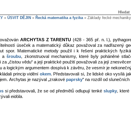
Hledat
KY
»
ÚSVIT DĚJIN
»
Řecká matematika a fyzika
» Základy řecké mechaniky
považován
ARCHYTAS Z TARENTU
(428 - 365 př. n. l.), pythagor
itelností úseček a matematický důkaz považoval za nadřazený ge
out spor. Matematické metody použil i k řešení praktických fyziká
i
a
šroubu
, zkonstruoval mechanismy, které byly poháněné stl
 za „čistou vědu“ a její praktické použití považovali za její znesvěcen
u a logickým argumentem dospívá k závěru, že vesmír je nekonečný
kládali princip vidění
okem
. Představovali si, že lidské oko vysílá j
vjem. Archytas je nazýval „zrakové
paprsky
“ na rozdíl od slunečních 
os
si představovali, že se od předmětů odlupují tenké
slupky
, které
zývali
eidóla
.