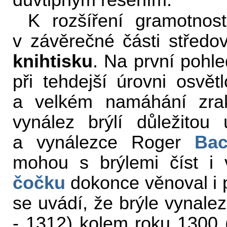
důvtipným řešením.
K rozšíření gramotnost
v závěrečné části středo
knihtisku
. Na první pohle
při tehdejší úrovni osvětl
a velkém namáhání zrak
vynález brýlí důležitou 
a vynálezce Roger
Ba
mohou s brýlemi číst i
čočku
dokonce věnoval i 
se uvádí, že brýle vynalezl
- 1312) kolem roku 1300 