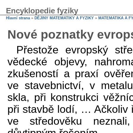
Encyklopedie fyziky
Hlavní strana
»
DĚJINY MATEMATIKY A FYZIKY
»
MATEMATIKA A F
Nové poznatky evrop
Přestože evropský stř
vědecké objevy, nahroma
zkušeností a praxí ověře
ve stavebnictví, v metalur
skla, při konstrukci věžn
při stavbě lodí, … Ačkoliv
ve středověku neznali