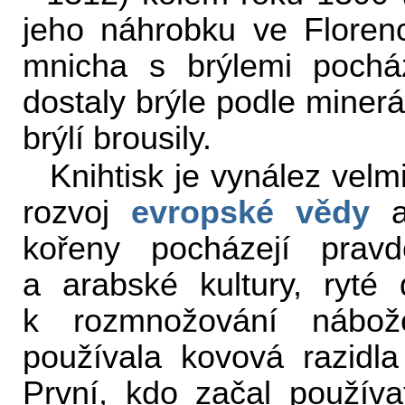
jeho náhrobku ve Florenci
mnicha s brýlemi pochá
dostaly brýle podle minerá
brýlí brousily.
Knihtisk je vynález velm
rozvoj
evropské vědy
a 
kořeny pocházejí prav
a arabské kultury, ryté 
k rozmnožování nábož
používala kovová razidl
První, kdo začal používat