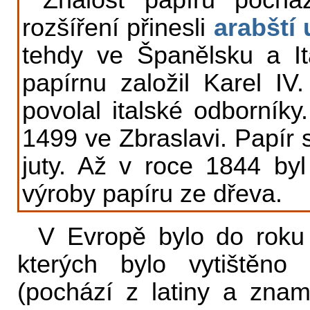
Znalost papíru pochá
rozšíření přinesli
arabští 
tehdy ve Španělsku a It
papírnu založil Karel I
povolal italské odborníky
1499 ve Zbraslavi. Papír 
juty. Až v roce 1844 b
výroby papíru ze dřeva.
V Evropě bylo do roku
kterých bylo vytištěn
(pochází z latiny a zna