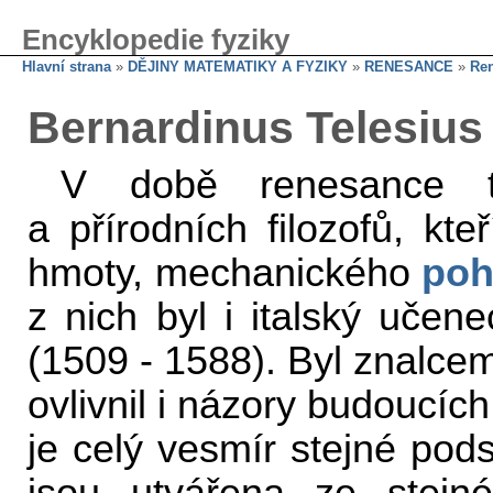
Encyklopedie fyziky
Hlavní strana
»
DĚJINY MATEMATIKY A FYZIKY
»
RENESANCE
»
Ren
Bernardinus Telesius
V době renesance ta
a přírodních filozofů, kt
hmoty, mechanického
poh
z nich byl i italský učen
(1509 - 1588). Byl znalcem 
ovlivnil i názory budoucích
je celý vesmír stejné pod