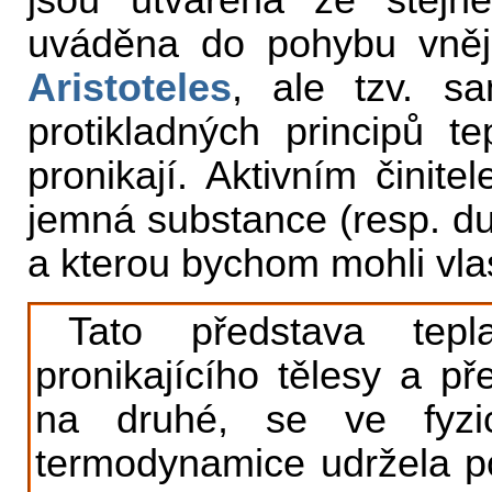
jsou utvářena ze stejné
uváděna do pohybu vnějš
Aristoteles
, ale tzv. s
protikladných principů t
pronikají. Aktivním činit
jemná substance (resp. duc
a kterou bychom mohli vla
Tato představa tepla
pronikajícího tělesy a př
na druhé, se ve fyzi
termodynamice udržela p